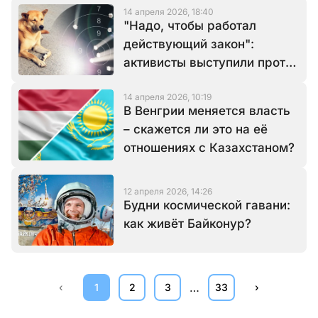
14 апреля 2026, 18:40
"Надо, чтобы работал
действующий закон":
активисты выступили против
эвтаназии собак
14 апреля 2026, 10:19
В Венгрии меняется власть
– скажется ли это на её
отношениях с Казахстаном?
12 апреля 2026, 14:26
Будни космической гавани:
как живёт Байконур?
…
‹
1
2
3
33
›