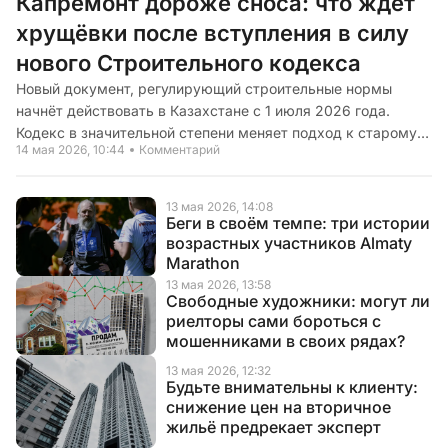
Капремонт дороже сноса: что ждёт
хрущёвки после вступления в силу
нового Строительного кодекса
Новый документ, регулирующий строительные нормы
начнёт действовать в Казахстане с 1 июля 2026 года.
Кодекс в значительной степени меняет подход к старому
14 мая 2026, 10:44
Комментарий
жилому фонду. О том, что ждёт хрущёвки и сталинки уже в
ближайшие месяцы, рассказывает CMN.KZ
13 мая 2026, 14:08
Беги в своём темпе: три истории
возрастных участников Almaty
Marathon
13 мая 2026, 13:58
Свободные художники: могут ли
риелторы сами бороться с
мошенниками в своих рядах?
13 мая 2026, 12:32
Будьте внимательны к клиенту:
снижение цен на вторичное
жильё предрекает эксперт