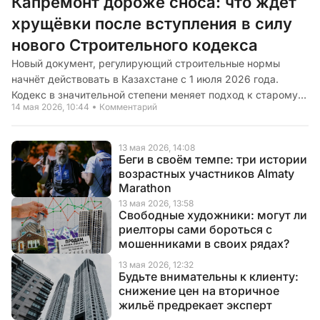
Капремонт дороже сноса: что ждёт
хрущёвки после вступления в силу
нового Строительного кодекса
Новый документ, регулирующий строительные нормы
начнёт действовать в Казахстане с 1 июля 2026 года.
Кодекс в значительной степени меняет подход к старому
14 мая 2026, 10:44
Комментарий
жилому фонду. О том, что ждёт хрущёвки и сталинки уже в
ближайшие месяцы, рассказывает CMN.KZ
13 мая 2026, 14:08
Беги в своём темпе: три истории
возрастных участников Almaty
Marathon
13 мая 2026, 13:58
Свободные художники: могут ли
риелторы сами бороться с
мошенниками в своих рядах?
13 мая 2026, 12:32
Будьте внимательны к клиенту:
снижение цен на вторичное
жильё предрекает эксперт