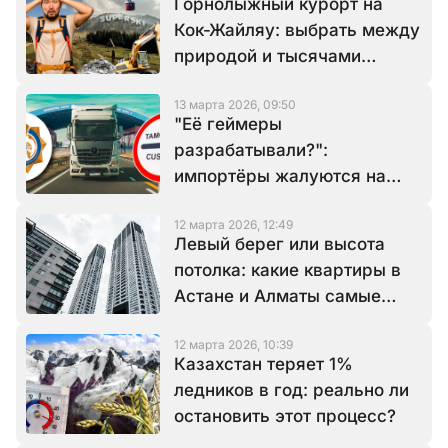
Горнолыжный курорт на
Кок-Жайляу: выбрать между
природой и тысячами
рабочих мест
13 марта 2026, 09:50
"Её геймеры
разрабатывали?":
импортёры жалуются на
таможенную систему,
12 марта 2026, 12:49
которую хвалит Минфин
Левый берег или высота
потолка: какие квартиры в
Астане и Алматы самые
дорогие
12 марта 2026, 10:39
Казахстан теряет 1%
ледников в год: реально ли
остановить этот процесс?