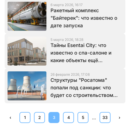
6 марта 2026, 16:17
Ракетный комплекс
"Байтерек": что известно о
дате запуска
5 марта 2026, 18:28
Тайны Esentai City: что
известно о спа-салоне и
какие объекты ещё
выставили на торги
26 февраля 2026, 17:08
Структуры "Росатома"
попали под санкции: что
будет со строительством
АЭС в Казахстане?
…
‹
1
2
3
4
5
33
›