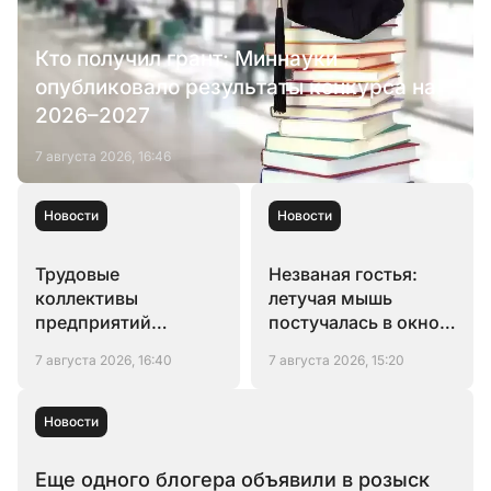
Кто получил грант: Миннауки
опубликовало результаты конкурса на
2026–2027
7 августа 2026, 16:46
Новости
Новости
Трудовые
Незваная гостья:
коллективы
летучая мышь
предприятий
постучалась в окно
Алматы призвали
жительницы
7 августа 2026, 16:40
7 августа 2026, 15:20
участвовать всех в
Караганды
Курылтае
Новости
Еще одного блогера объявили в розыск