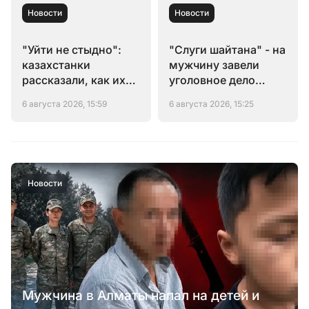
Новости
Новости
"Уйти не стыдно":
"Слуги шайтана" - на
казахстанки
мужчину завели
рассказали, как их
уголовное дело
похищали ради
после тоста на
6 августа 2026, 15:59
6 августа 2026, 15:25
брака
свадьбе
Новости
Мужчина в Алматы напал на детей и