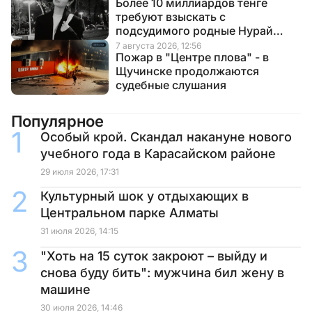
Более 10 миллиардов тенге
требуют взыскать с
подсудимого родные Нурай
Серикбай
7 августа 2026, 12:56
Пожар в "Центре плова" - в
Щучинске продолжаются
судебные слушания
Популярное
Особый крой. Скандал накануне нового
учебного года в Карасайском районе
29 июля 2026, 17:31
Культурный шок у отдыхающих в
Центральном парке Алматы
31 июля 2026, 14:15
"Хоть на 15 суток закроют – выйду и
снова буду бить": мужчина бил жену в
машине
30 июля 2026, 14:46