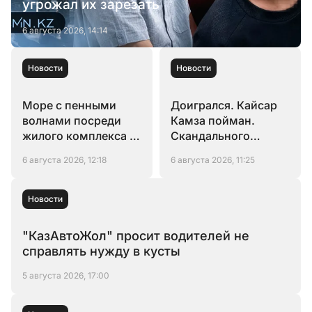
угрожал их зарезать
6 августа 2026, 14:14
Новости
Новости
Море с пенными
Доигрался. Кайсар
волнами посреди
Камза пойман.
жилого комплекса в
Скандального
Алматы
блогера
6 августа 2026, 12:18
6 августа 2026, 11:25
экстрадируют в
Казахстан.
Новости
"КазАвтоЖол" просит водителей не
справлять нужду в кусты
5 августа 2026, 17:00