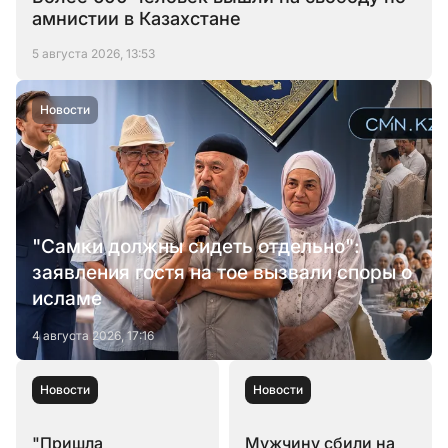
амнистии в Казахстане
5 августа 2026, 13:53
Новости
"Самки должны сидеть отдельно":
заявления гостя на тое вызвали споры о
исламе
4 августа 2026, 17:16
Новости
Новости
"Пришла
Мужчину сбили на