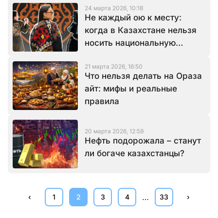
24 марта 2026, 10:18
случившемся
Не каждый ою к месту:
когда в Казахстане нельзя
носить национальную
одежду
21 марта 2026, 16:50
Что нельзя делать на Ораза
айт: мифы и реальные
правила
20 марта 2026, 12:59
Нефть подорожала – станут
ли богаче казахстанцы?
…
‹
1
2
3
4
33
›