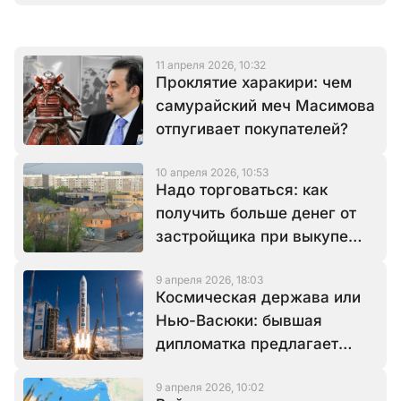
11 апреля 2026, 10:32
Проклятие харакири: чем
самурайский меч Масимова
отпугивает покупателей?
10 апреля 2026, 10:53
Надо торговаться: как
получить больше денег от
застройщика при выкупе
недвижимости
9 апреля 2026, 18:03
Космическая держава или
Нью-Васюки: бывшая
дипломатка предлагает
создать в Казахстане ещё
9 апреля 2026, 10:02
два космодрома