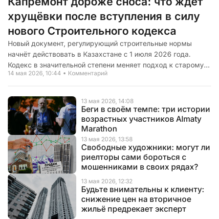
Капремонт дороже сноса: что ждёт
хрущёвки после вступления в силу
нового Строительного кодекса
Новый документ, регулирующий строительные нормы
начнёт действовать в Казахстане с 1 июля 2026 года.
Кодекс в значительной степени меняет подход к старому
14 мая 2026, 10:44
Комментарий
жилому фонду. О том, что ждёт хрущёвки и сталинки уже в
ближайшие месяцы, рассказывает CMN.KZ
13 мая 2026, 14:08
Беги в своём темпе: три истории
возрастных участников Almaty
Marathon
13 мая 2026, 13:58
Свободные художники: могут ли
риелторы сами бороться с
мошенниками в своих рядах?
13 мая 2026, 12:32
Будьте внимательны к клиенту:
снижение цен на вторичное
жильё предрекает эксперт