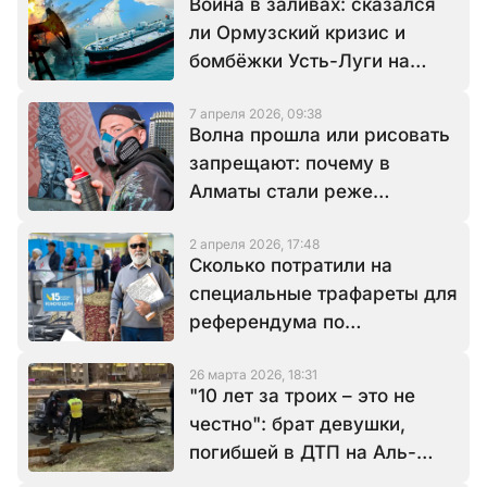
Война в заливах: сказался
ли Ормузский кризис и
бомбёжки Усть-Луги на
экспорте казахстанской
7 апреля 2026, 09:38
нефти
Волна прошла или рисовать
запрещают: почему в
Алматы стали реже
появляться гигантские
2 апреля 2026, 17:48
муралы
Сколько потратили на
специальные трафареты для
референдума по
Конституции и зачем они
26 марта 2026, 18:31
нужны?
"10 лет за троих – это не
честно": брат девушки,
погибшей в ДТП на Аль-
Фараби, высказался о