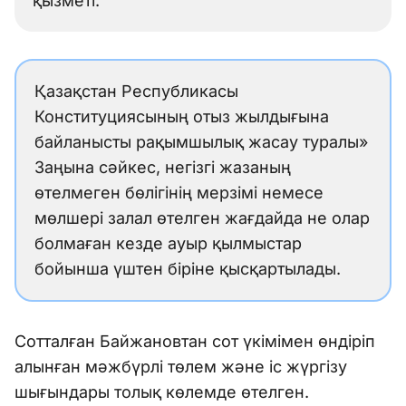
қызметі.
Қазақстан Республикасы
Конституциясының отыз жылдығына
байланысты рақымшылық жасау туралы»
Заңына сәйкес, негізгі жазаның
өтелмеген бөлігінің мерзімі немесе
мөлшері залал өтелген жағдайда не олар
болмаған кезде ауыр қылмыстар
бойынша үштен біріне қысқартылады.
Сотталған Байжановтан сот үкімімен өндіріп
алынған мәжбүрлі төлем және іс жүргізу
шығындары толық көлемде өтелген.