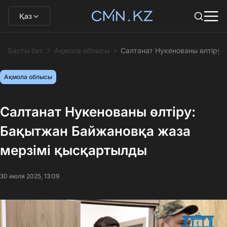
Қаз
Басты бет
Ақмола облысы
Салтанат Нукенованы өлтіру:
Ақмола облысы
Салтанат Нукенованы өлтіру:
Бақытжан Байжановқа жаза
мерзімі қысқартылды
30 июля 2025, 13:09