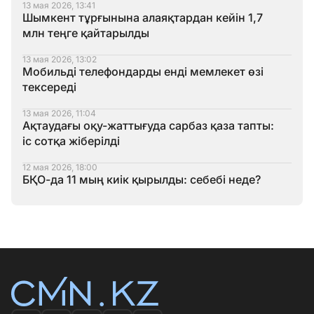
13 мая 2026, 13:41
Шымкент тұрғынына алаяқтардан кейін 1,7
млн теңге қайтарылды
13 мая 2026, 13:02
Мобильді телефондарды енді мемлекет өзі
тексереді
13 мая 2026, 11:04
Ақтаудағы оқу-жаттығуда сарбаз қаза тапты:
іс сотқа жіберілді
12 мая 2026, 18:00
БҚО-да 11 мың киік қырылды: себебі неде?