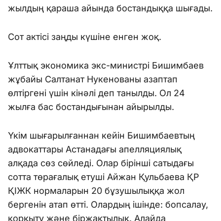
жылдың қараша айында бостандыққа шығады.
Сот актісі заңды күшіне енген жоқ.
Ұлттық экономика экс-министрі Бишимбаев
жұбайы Салтанат Нукенованы азаптап
өлтіргені үшін кінәлі деп танылды. Ол 24
жылға бас бостандығынан айырылды.
Үкім шығарылғаннан кейін Бишимбаевтың
адвокаттары Астанадағы апелляциялық
алқада сөз сөйледі. Олар бірінші сатыдағы
сотта төрағалық етуші Айжан Қульбаева ҚР
ҚІЖК нормаларын 20 бұзушылыққа жол
бергенін атап өтті. Олардың ішінде: бопсалау,
қорқыту және біржақтылық. Алайда