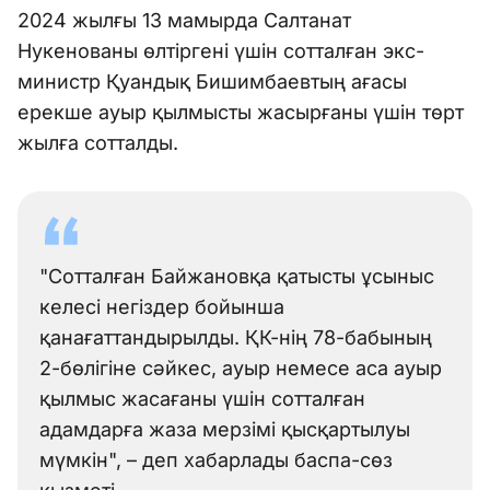
2024 жылғы 13 мамырда Салтанат
Нукенованы өлтіргені үшін сотталған экс-
министр Қуандық Бишимбаевтың ағасы
ерекше ауыр қылмысты жасырғаны үшін төрт
жылға сотталды.
"Сотталған Байжановқа қатысты ұсыныс
келесі негіздер бойынша
қанағаттандырылды. ҚК-нің 78-бабының
2-бөлігіне сәйкес, ауыр немесе аса ауыр
қылмыс жасағаны үшін сотталған
адамдарға жаза мерзімі қысқартылуы
мүмкін", – деп хабарлады баспа-сөз