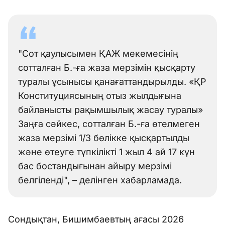
"Сот қаулысымен ҚАЖ мекемесінің
сотталған Б.-ға жаза мерзімін қысқарту
туралы ұсынысы қанағаттандырылды. «ҚР
Конституциясының отыз жылдығына
байланысты рақымшылық жасау туралы»
Заңға сәйкес, сотталған Б.-ға өтелмеген
жаза мерзімі 1/3 бөлікке қысқартылды
және өтеуге түпкілікті 1 жыл 4 ай 17 күн
бас бостандығынан айыру мерзімі
белгіленді", – делінген хабарламада.
Сондықтан, Бишимбаевтың ағасы 2026