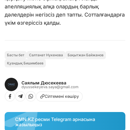
апелляциялық алқа олардың барлық
дәлелдерін негізсіз деп тапты. Сотталғандарға
үкім өзгеріссіз қалды.
Басты бет
Салтанат Нукенова
Бақытжан Байжанов
Қуандық Бишимбаев
Саялым Дюсекеева
dyussekeyeva.saya@gmail.com
Сілтемені көшіру
CMN.KZ ресми Telegram арнасына
жазылыңыз