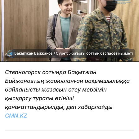
Бақытжан Байжанов / Сурет: Жоғарғы соттың баспасөз қызметі
Степногорск сотында Бақытжан
Байжановтың жарияланған рақымшылыққа
байланысты жазасын өтеу мерзімін
қысқарту туралы өтініші
қанағаттандырылды, деп хабарлайды
CMN.KZ