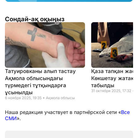
Сондай-ақ оқыңыз
Татуировканы алып тастау
Қаза тапқан жасө
Ақмола облысындағы
Көкшетау жатақх
түрмедегі тұтқындарға
табылды
31 октября 2025, 17:32
А
ұсынылды
6 ноября 2025, 19:35
Ақмола облысы
Наша редакция участвует в партнёрской сети «
Все
СМИ
».