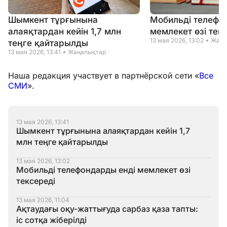
Шымкент тұрғынына
Мобильді телефо
алаяқтардан кейін 1,7 млн
мемлекет өзі тек
13 мая 2026, 13:02
Жаңа
теңге қайтарылды
13 мая 2026, 13:41
Жаңалықтар
Наша редакция участвует в партнёрской сети «
Все
СМИ
».
13 мая 2026, 13:41
Шымкент тұрғынына алаяқтардан кейін 1,7
млн теңге қайтарылды
13 мая 2026, 13:02
Мобильді телефондарды енді мемлекет өзі
тексереді
13 мая 2026, 11:04
Ақтаудағы оқу-жаттығуда сарбаз қаза тапты:
іс сотқа жіберілді