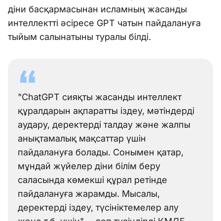
діни басқармасынан исламның жасанды
интеллектті әсіресе GPT чатын пайдалануға
тыйым салынатыны туралы білді.
"ChatGPT сияқты жасанды интеллект
құралдарын ақпаратты іздеу, мәтіндерді
аудару, деректерді талдау және жалпы
анықтамалық мақсаттар үшін
пайдалануға болады. Сонымен қатар,
мұндай жүйелер діни білім беру
саласында көмекші құрал ретінде
пайдалануға жарамды. Мысалы,
деректерді іздеу, түсініктемелер алу