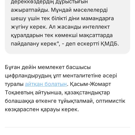
дереккөздердің дұрыстығын
ажыратпайды. Мұндай мәселелерді
шешу үшін тек білікті діни мамандарға
жүгіну керек. Ал жасанды интеллект
құралдарын тек көмекші мақсаттарда
пайдалану керек", - деп ескертті ҚМДБ.
Бұған дейін мемлекет басшысы
цифрландырудың ұлт менталитетіне әсері
туралы
айтқан болатын
. Қасым-Жомарт
Тоқаевтың айтуынша, қазақстандықтар
болашаққа өткенге тұйықталмай, оптимистік
көзқараспен қарауы керек.