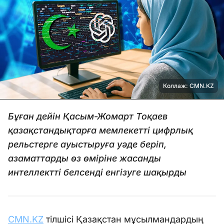
Коллаж: CMN.KZ
Бұған дейін Қасым-Жомарт Тоқаев
қазақстандықтарға мемлекетті цифрлық
рельстерге ауыстыруға уәде беріп,
азаматтарды өз өміріне жасанды
интеллектті белсенді енгізуге шақырды
CMN.KZ
тілшісі Қазақстан мұсылмандардың