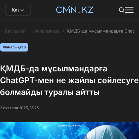
Қаз
Басты бет
Жаңалықтар
ҚМДБ-да мұсылмандарға ChatGPT
Жаңалықтар
ҚМДБ-да мұсылмандарға
ChatGPT-мен не жайлы сөйлесуге
болмайды туралы айтты
3 октября 2025, 16:25