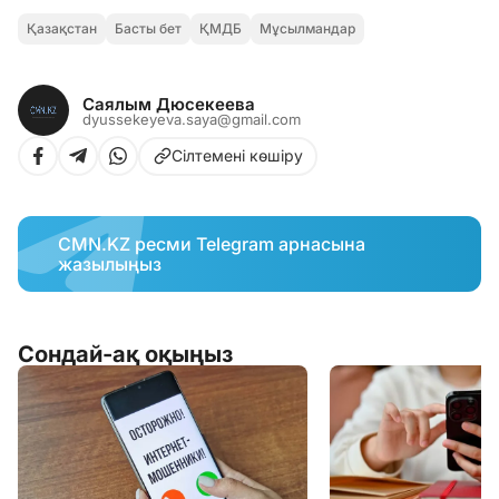
Қазақстан
Басты бет
ҚМДБ
Мұсылмандар
Саялым Дюсекеева
dyussekeyeva.saya@gmail.com
Сілтемені көшіру
CMN.KZ ресми Telegram арнасына
жазылыңыз
Сондай-ақ оқыңыз