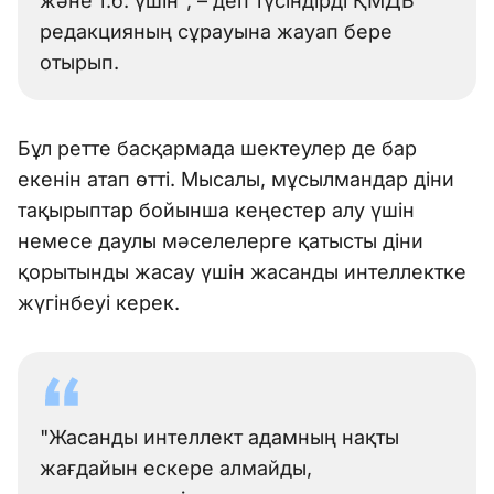
және т.б. үшін", – деп түсіндірді ҚМДБ
редакцияның сұрауына жауап бере
отырып.
Бұл ретте басқармада шектеулер де бар
екенін атап өтті. Мысалы, мұсылмандар діни
тақырыптар бойынша кеңестер алу үшін
немесе даулы мәселелерге қатысты діни
қорытынды жасау үшін жасанды интеллектке
жүгінбеуі керек.
"Жасанды интеллект адамның нақты
жағдайын ескере алмайды,