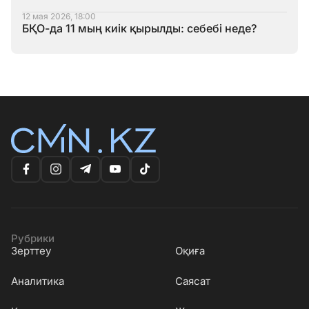
12 мая 2026, 18:00
БҚО-да 11 мың киік қырылды: себебі неде?
Рубрики
Зерттеу
Оқиға
Аналитика
Саясат