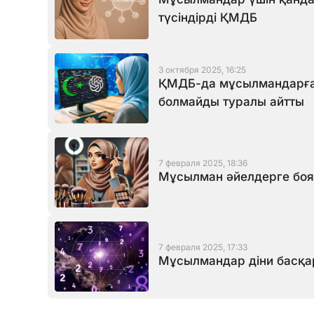
түсіндірді ҚМДБ
3 октября 2025, 16:25
ҚМДБ-да мұсылмандарға 
болмайды туралы айтты
7 февраля 2025, 18:36
Мұсылман әйелдерге боя
7 февраля 2025, 17:33
Мұсылмандар діни басқа