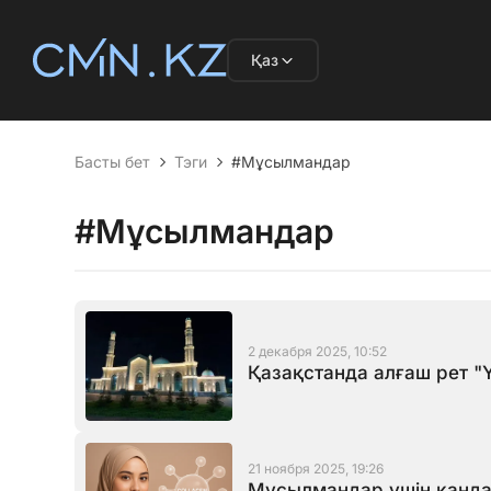
Қаз
Басты бет
Тэги
#Мұсылмандар
#Мұсылмандар
2 декабря 2025, 10:52
Қазақстанда алғаш рет "
21 ноября 2025, 19:26
Мұсылмандар үшін қанда