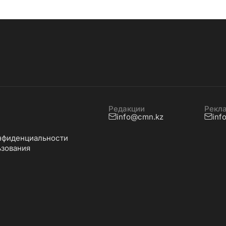
Редакции
Рекл
info@cmn.kz
inf
нфиденциальности
ьзования