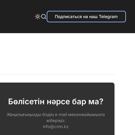
Подписаться на наш Telegram
Бөлісетін нәрсе бар ма?
Жаңалығыңызды біздің e-mail мекенжайымызға
жіберіңіз:
info@cmn.kz