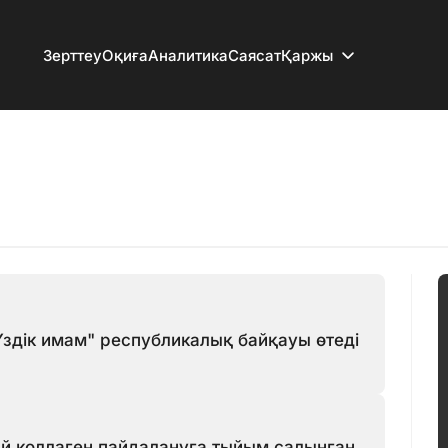
Зерттеу
Оқиға
Аналитика
Саясат
Қаржы
Үздік имам" республикалық байқауы өтеді
й коллаген пайдалануға тыйым салынған,