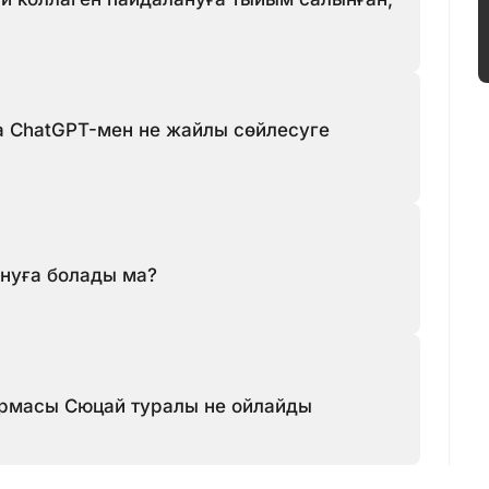
ChatGPT-мен не жайлы сөйлесуге
нуға болады ма?
рмасы Сюцай туралы не ойлайды