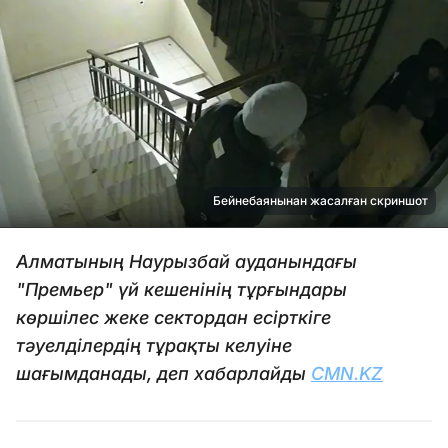
Бейнебаянынан жасалған скриншот
Алматының Наурызбай ауданындағы
"Премьер" үй кешенінің тұрғындары
көршілес жеке сектордан есірткіге
тәуелділердің тұрақты келуіне
шағымданады, деп хабарлайды
CMN.KZ