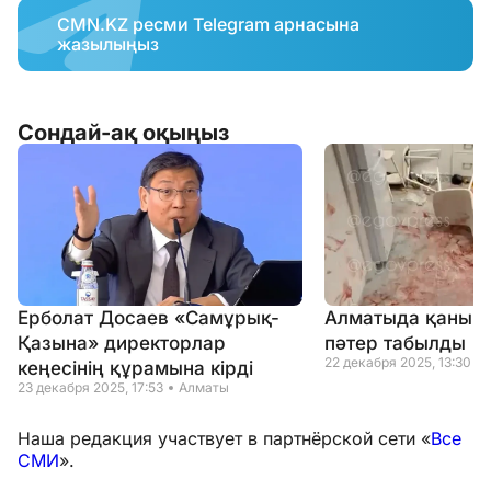
CMN.KZ ресми Telegram арнасына
жазылыңыз
Сондай-ақ оқыңыз
Ерболат Досаев «Самұрық-
Алматыда қаны тө
Қазына» директорлар
пәтер табылды
22 декабря 2025, 13:30
кеңесінің құрамына кірді
23 декабря 2025, 17:53
Алматы
Наша редакция участвует в партнёрской сети «
Все
СМИ
».