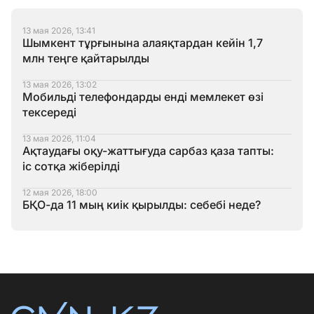
13 мая 2026, 13:41
Шымкент тұрғынына алаяқтардан кейін 1,7
млн теңге қайтарылды
13 мая 2026, 13:02
Мобильді телефондарды енді мемлекет өзі
тексереді
13 мая 2026, 11:04
Ақтаудағы оқу-жаттығуда сарбаз қаза тапты:
іс сотқа жіберілді
12 мая 2026, 18:00
БҚО-да 11 мың киік қырылды: себебі неде?