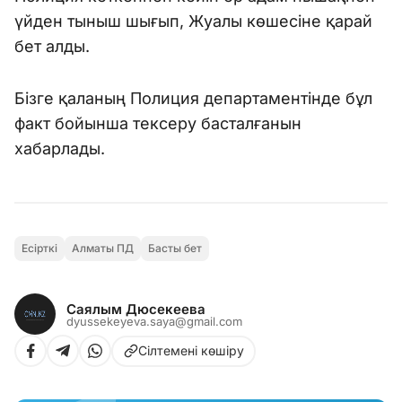
үйден тыныш шығып, Жуалы көшесіне қарай
бет алды.
Бізге қаланың Полиция департаментінде бұл
факт бойынша тексеру басталғанын
хабарлады.
Есірткі
Алматы ПД
Басты бет
Саялым Дюсекеева
dyussekeyeva.saya@gmail.com
Сілтемені көшіру