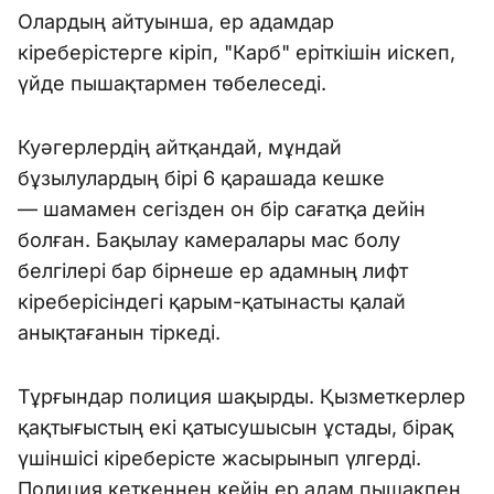
Олардың айтуынша, ер адамдар
кіреберістерге кіріп, "Карб" еріткішін иіскеп,
үйде пышақтармен төбелеседі.
Куәгерлердің айтқандай, мұндай
бұзылулардың бірі 6 қарашада кешке
— шамамен сегізден он бір сағатқа дейін
болған. Бақылау камералары мас болу
белгілері бар бірнеше ер адамның лифт
кіреберісіндегі қарым-қатынасты қалай
анықтағанын тіркеді.
Тұрғындар полиция шақырды. Қызметкерлер
қақтығыстың екі қатысушысын ұстады, бірақ
үшіншісі кіреберісте жасырынып үлгерді.
Полиция кеткеннен кейін ер адам пышақпен