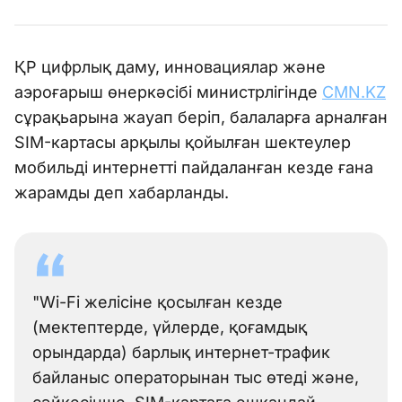
ҚР цифрлық даму, инновациялар және
аэроғарыш өнеркәсібі министрлігінде
CMN.KZ
сұрақьарына жауап беріп, балаларға арналған
SIM-картасы арқылы қойылған шектеулер
мобильді интернетті пайдаланған кезде ғана
жарамды деп хабарланды.
"Wi-Fi желісіне қосылған кезде
(мектептерде, үйлерде, қоғамдық
орындарда) барлық интернет-трафик
байланыс операторынан тыс өтеді және,