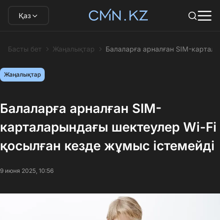
Қаз
Басты бет
Жаңалықтар
Балаларға арналған SIM-картала
Жаңалықтар
Балаларға арналған SIM-
карталарындағы шектеулер Wi-Fi
қосылған кезде жұмыс істемейді
9 июня 2025, 10:56