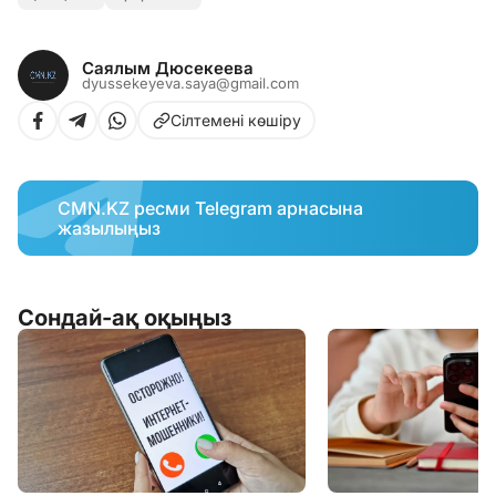
Саялым Дюсекеева
dyussekeyeva.saya@gmail.com
Сілтемені көшіру
CMN.KZ ресми Telegram арнасына
жазылыңыз
Сондай-ақ оқыңыз