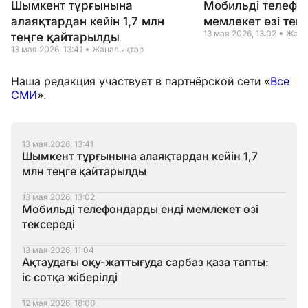
Шымкент тұрғынына
Мобильді телефо
алаяқтардан кейін 1,7 млн
мемлекет өзі тек
13 мая 2026, 13:02
Жаңа
теңге қайтарылды
13 мая 2026, 13:41
Жаңалықтар
Наша редакция участвует в партнёрской сети «
Все
СМИ
».
13 мая 2026, 13:41
Шымкент тұрғынына алаяқтардан кейін 1,7
млн теңге қайтарылды
13 мая 2026, 13:02
Мобильді телефондарды енді мемлекет өзі
тексереді
13 мая 2026, 11:04
Ақтаудағы оқу-жаттығуда сарбаз қаза тапты:
іс сотқа жіберілді
12 мая 2026, 18:00