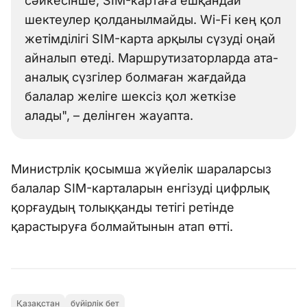
сәйкесінше, SIM-картаға ешқандай
шектеулер қолданылмайды. Wi-Fi кең қол
жетімділігі SIM-карта арқылы сүзуді оңай
айналып өтеді. Маршрутизаторларда ата-
аналық сүзгілер болмаған жағдайда
балалар желіге шексіз қол жеткізе
алады", – делінген жауапта.
Министрлік қосымша жүйелік шараларсыз
балалар SIM-карталарын енгізуді цифрлық
қорғаудың толыққанды тетігі ретінде
қарастыруға болмайтынын атап өтті.
Қазақстан
бүйірлік бет