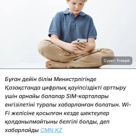
Сурет: Freepik
Бұған дейін білім Министрлігінде
Қазақстанда цифрлық қауіпсіздікті арттыру
үшін арнайы балалар SIM-карталары
енгізілетіні туралы хабарланған болатын. Wi-
Fi желісіне қосылған кезде шектеулер
қолданылмайтыны белгілі болды, деп
хабарлайды
CMN.KZ