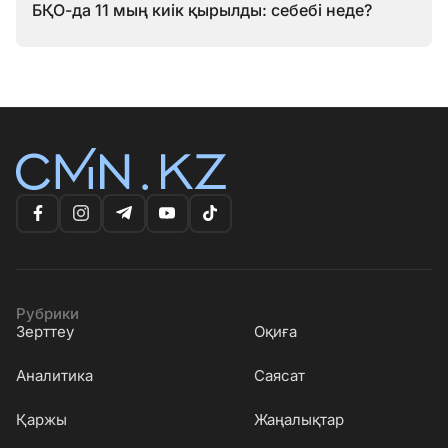
БҚО-да 11 мың киік қырылды: себебі неде?
Рубрики
Зерттеу
Оқиға
Аналитика
Саясат
Қаржы
Жаңалықтар