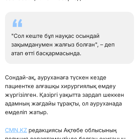
"Сол кеште бұл науқас осындай
зақымданумен жалғыз болған", – деп
атап өтті басқармасында.
Сондай-ақ, ауруханаға түскен кезде
пациентке алғашқы хирургиялық емдеу
жүргізілген. Қазіргі уақытта зардап шеккен
адамның жағдайы тұрақты, ол ауруханада
емделіп жатыр.
CMN.KZ
редакциясы Ақтөбе облысының
полиция департаментінде болған оқиғаның