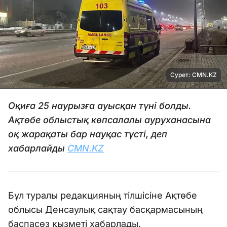
Сурет: CMN.KZ
Оқиға 25 наурызға ауысқан түні болды.
Ақтөбе облыстық көпсалалы ауруханасына
оқ жарақаты бар науқас түсті, деп
хабарлайды
CMN.KZ
Бұл туралы редакцияның тілшісіне Ақтөбе
облысы Денсаулық сақтау басқармасының
баспасөз қызметі хабарлады.