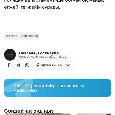
егжей-тегжейін сұрады.
Ақтөбе
дәрігерлер
Саялым Дюсекеева
dyussekeyeva.saya@gmail.com
Сілтемені көшіру
CMN.KZ ресми Telegram арнасына
жазылыңыз
Сондай-ақ оқыңыз