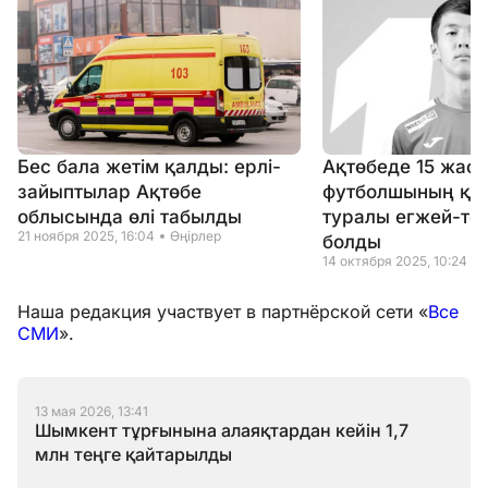
Бес бала жетім қалды: ерлі-
Ақтөбеде 15 жас
зайыптылар Ақтөбе
футболшының қаз
облысында өлі табылды
туралы егжей-те
21 ноября 2025, 16:04
Өңірлер
болды
14 октября 2025, 10:24
Наша редакция участвует в партнёрской сети «
Все
СМИ
».
13 мая 2026, 13:41
Шымкент тұрғынына алаяқтардан кейін 1,7
млн теңге қайтарылды