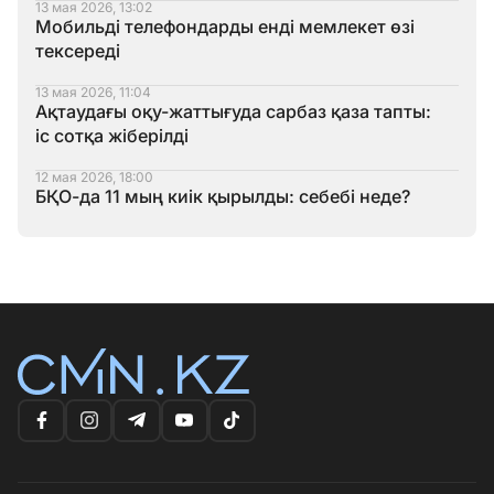
13 мая 2026, 13:02
Мобильді телефондарды енді мемлекет өзі
тексереді
13 мая 2026, 11:04
Ақтаудағы оқу-жаттығуда сарбаз қаза тапты:
іс сотқа жіберілді
12 мая 2026, 18:00
БҚО-да 11 мың киік қырылды: себебі неде?