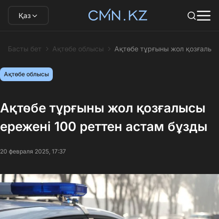
Қаз
Басты бет
Ақтөбе облысы
Ақтөбе тұрғыны жол қозғалысы
Ақтөбе облысы
Ақтөбе тұрғыны жол қозғалысы
ережені 100 реттен астам бұзды
20 февраля 2025, 17:37