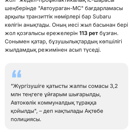
шеңберінде "Автоураган-МС" бағдарламасы
арқылы транзиттік нөмірлері бар Subaru
көлігін анықтады. Оның иесі жыл басынан бері
жол қозғалысы ережелерін
113 рет
бұзған.
Сонымен қатар, бұзушылықтардың көпшілігі
жылдамдық режимінен асып түседі.
"Жүргізушіге қатысты жалпы сомасы 3,2
млн теңгеге ұйғарым шығарылды,
Автокөлік коммуналдық тұраққа
қойылды", – деп нақтылады Ақтөбе
полициясы.