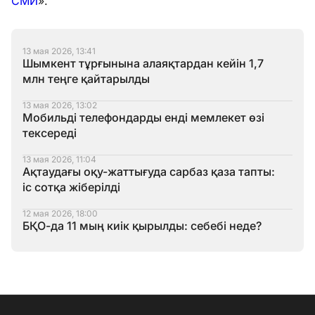
СМИ
».
13 мая 2026, 13:41
Шымкент тұрғынына алаяқтардан кейін 1,7
млн теңге қайтарылды
13 мая 2026, 13:02
Мобильді телефондарды енді мемлекет өзі
тексереді
13 мая 2026, 11:04
Ақтаудағы оқу-жаттығуда сарбаз қаза тапты:
іс сотқа жіберілді
12 мая 2026, 18:00
БҚО-да 11 мың киік қырылды: себебі неде?