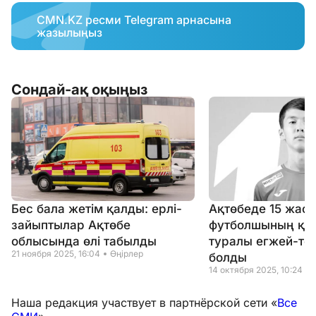
CMN.KZ ресми Telegram арнасына
жазылыңыз
Сондай-ақ оқыңыз
Бес бала жетім қалды: ерлі-
Ақтөбеде 15 жас
зайыптылар Ақтөбе
футболшының қаз
облысында өлі табылды
туралы егжей-те
21 ноября 2025, 16:04
Өңірлер
болды
14 октября 2025, 10:24
Наша редакция участвует в партнёрской сети «
Все