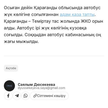
Осыған дейін Қарағанды облысында автобус
жүк көлігіне соғылғаннан
адам қаза тапты
.
Қарағанды – Теміртау тас жолында ЖКО орын
алды. Автобус ірі жүк көлігінің кузовқа
соғылды. Соққыдан автобус кабинасының оң
жағы мыжылды.
Ақтобе
Саялым Дюсекеева
dyussekeyeva.saya@gmail.com
Сілтемені көшіру