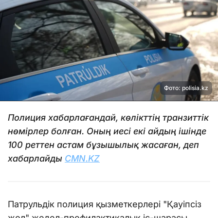
Фото: polisia.kz
Полиция хабарлағандай, көлікттің транзиттік
нөмірлер болған. Оның иесі екі айдың ішінде
100 реттен астам бұзышылық жасаған, деп
хабарлайды
CMN.KZ
Патрульдік полиция қызметкерлері "Қауіпсіз
жол" жедел-профилактикалық іс-шарасы