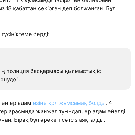
 18 қабаттан секірген деп болжанған. Бұл
түсініктеме берді:
ың полиция басқармасы қылмыстық іс
енуде".
рген ер адам
өзіне қол жұмсамақ болды
. 4
ер арасында жанжал туындап, ер адам әйелді
ған. Бірақ бұл әрекеті сәтсіз аяқталды.