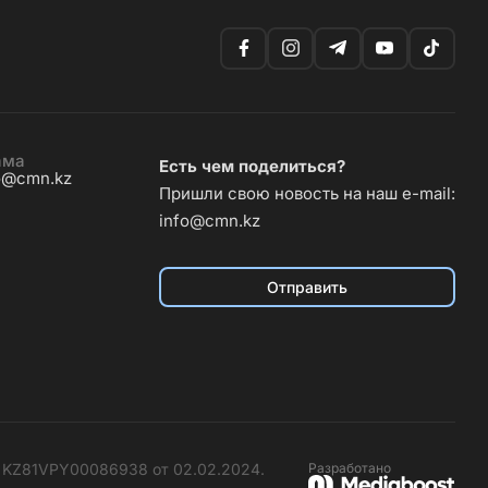
ама
Есть чем поделиться?
o@cmn.kz
Пришли свою новость на наш e-mail:
info@cmn.kz
Отправить
№ KZ81VPY00086938 от 02.02.2024.
Разработано