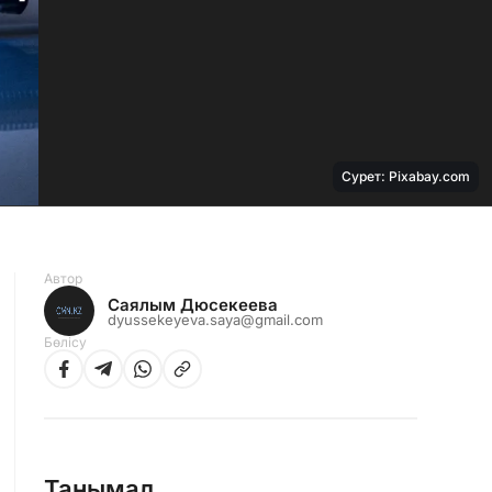
Сурет: Pixabay.com
Автор
Саялым Дюсекеева
dyussekeyeva.saya@gmail.com
Бөлісу
Танымал