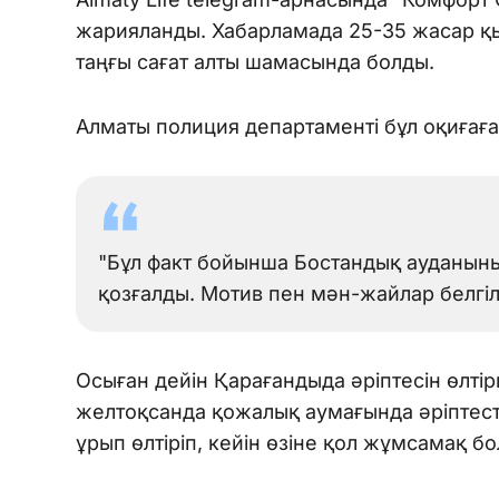
жарияланды. Хабарламада 25-35 жасар қыз
таңғы сағат алты шамасында болды.
Алматы полиция департаменті бұл оқиғаға 
"Бұл факт бойынша Бостандық ауданын
қозғалды. Мотив пен мән-жайлар белгіл
Осыған дейін Қарағандыда әріптесін өлті
желтоқсанда қожалық аумағында әріптест
ұрып өлтіріп, кейін өзіне қол жұмсамақ бол