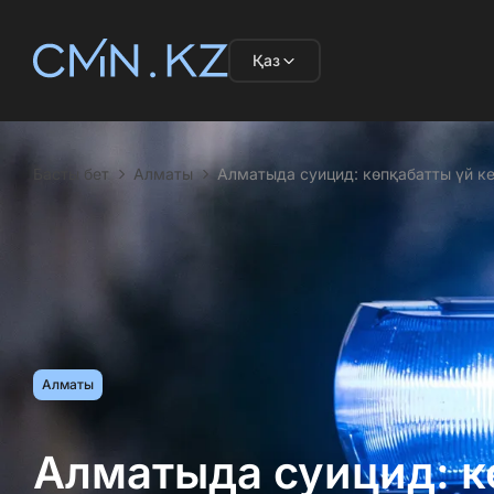
Қаз
Басты бет
Алматы
Алматыда суицид: көпқабатты үй к
Алматы
Алматыда суицид: к