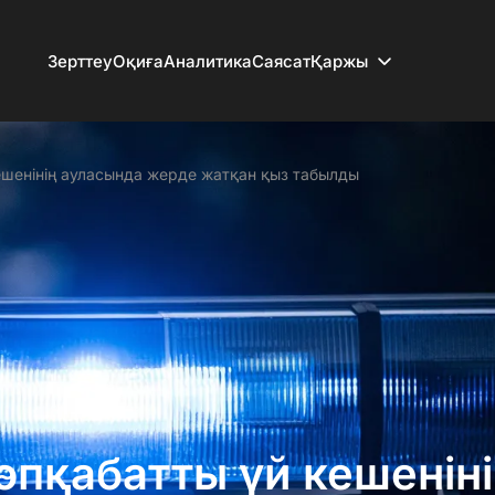
Зерттеу
Оқиға
Аналитика
Саясат
Қаржы
ешенінің ауласында жерде жатқан қыз табылды
өпқабатты үй кешенін