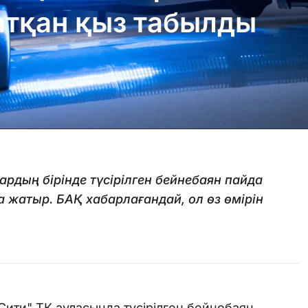
атқан қыз табылды
рдың бірінде түсірілген бейнебаян пайда
 жатыр. БАҚ хабарлағандай, ол өз өмірін
Сити" ТК ауласында түсірілген бейнебаян