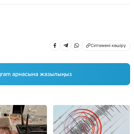
Сілтемені көшіру
gram арнасына жазылыңыз