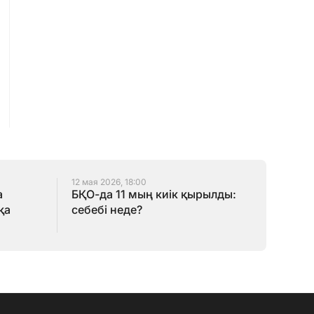
12 мая 2026, 18:00
а
БҚО-да 11 мың киік қырылды:
қа
себебі неде?