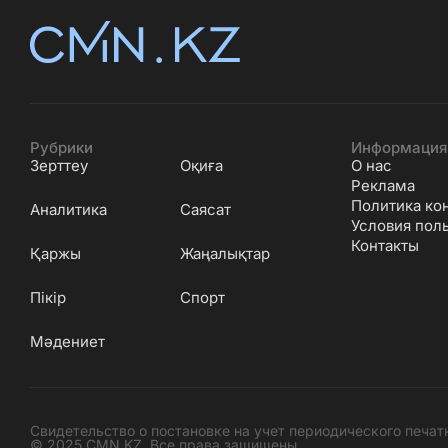
Рубрики
Информация
Зерттеу
Оқиға
О нас
Реклама
Политика ко
Аналитика
Саясат
Условия пол
Контакты
Қаржы
Жаңалықтар
Пікір
Спорт
Мәдениет
Свидетельство о постановке на учет периодического печат
© 2025 CMN.KZ. Все права защищены .