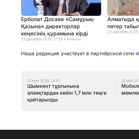
Ерболат Досаев «Самұрық-
Алматыда қ
Қазына» директорлар
пәтер табы
22 декабря 2025,
кеңесінің құрамына кірді
23 декабря 2025, 17:53
Алматы
Наша редакция участвует в партнёрской сети «
13 мая 2026, 13:41
13 мая 20
Шымкент тұрғынына
Мобиль
алаяқтардан кейін 1,7 млн теңге
мемлек
қайтарылды