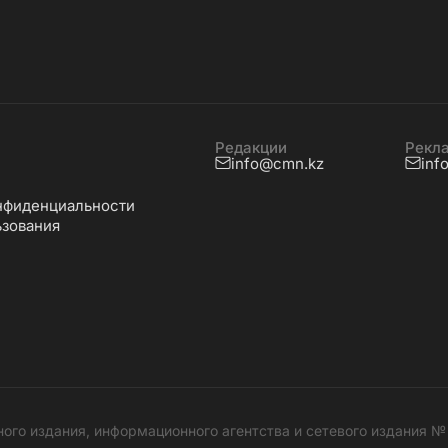
Редакции
Рекл
info@cmn.kz
inf
нфиденциальности
ьзования
ного издания, информационного агентства и сетевого издания 