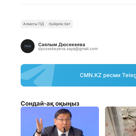
Алматы ПД
бүйірлік бет
Саялым Дюсекеева
dyussekeyeva.saya@gmail.com
CMN.KZ ресми Tele
Сондай-ақ оқыңыз