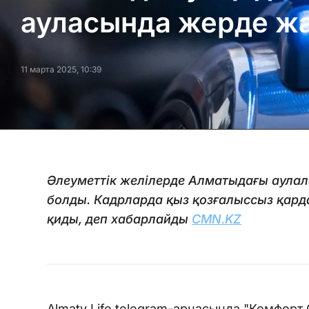
ауласында жерде ж
11 марта 2025, 10:39
Әлеуметтік желілерде Алматыдағы аулала
болды. Кадрларда қыз қозғалыссыз қарда
қиды, деп хабарлайды
CMN.KZ
Almaty Life telegram-арнасында "Комфорт 