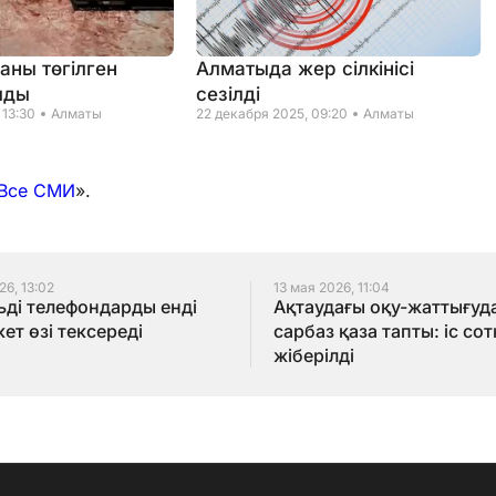
аны төгілген
Алматыда жер сілкінісі
лды
сезілді
 13:30
Алматы
22 декабря 2025, 09:20
Алматы
Все СМИ
».
26, 13:02
13 мая 2026, 11:04
ді телефондарды енді
Ақтаудағы оқу-жаттығуд
ет өзі тексереді
сарбаз қаза тапты: іс сот
жіберілді