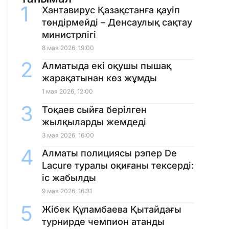
Хантавирус Қазақстанға қауіп
төндірмейді – Денсаулық сақтау
министрлігі
8 мая 2026, 19:00
Алматыда екі оқушы пышақ
жарақатынан көз жұмды
1 мая 2026, 12:00
Тоқаев сыйға берілген
жылқыларды жемдеді
3 мая 2026, 16:00
Алматы полициясы рэпер De
Lacure туралы оқиғаны тексерді:
іс жабылды
9 мая 2026, 16:31
Жібек Құламбаева Қытайдағы
турнирде чемпион атанды