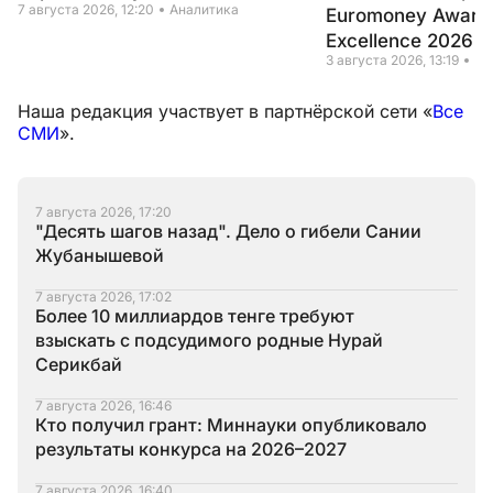
7 августа 2026, 12:20
Аналитика
Euromoney Awards
Excellence 2026
3 августа 2026, 13:19
Но
Наша редакция участвует в партнёрской сети «
Все
СМИ
».
7 августа 2026, 17:20
"Десять шагов назад". Дело о гибели Сании
Жубанышевой
7 августа 2026, 17:02
Более 10 миллиардов тенге требуют
взыскать с подсудимого родные Нурай
Серикбай
7 августа 2026, 16:46
Кто получил грант: Миннауки опубликовало
результаты конкурса на 2026–2027
7 августа 2026, 16:40