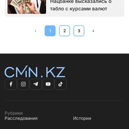
Нацбанке высказались о
табло с курсами валют
‹
1
2
3
›
Рубрики
Расследования
Истории