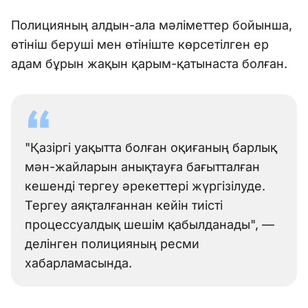
Полицияның алдын-ала мәліметтер бойынша,
өтініш беруші мен өтініште көрсетілген ер
адам бұрын жақын қарым-қатынаста болған.
"Қазіргі уақытта болған оқиғаның барлық
мән-жайларын анықтауға бағытталған
кешенді тергеу әрекеттері жүргізілуде.
Тергеу аяқталғаннан кейін тиісті
процессуалдық шешім қабылданады", —
делінген полицияның ресми
хабарламасында.