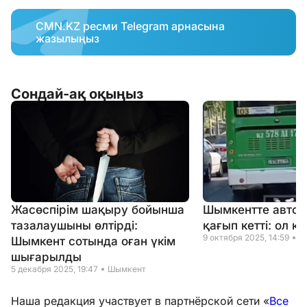
CMN.KZ ресми Telegram арнасына
жазылыңыз
Сондай-ақ оқыңыз
Жасөспірім шақыру бойынша
Шымкентте автоб
тазалаушыны өлтірді:
қағып кетті: ол қ
9 октября 2025, 14:59
Ш
Шымкент сотында оған үкім
шығарылды
5 декабря 2025, 19:47
Шымкент
Наша редакция участвует в партнёрской сети «
Все