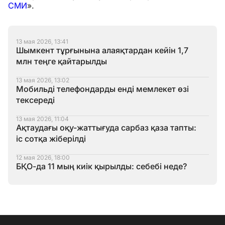
СМИ
».
13 мая 2026, 13:41
Шымкент тұрғынына алаяқтардан кейін 1,7
млн теңге қайтарылды
13 мая 2026, 13:02
Мобильді телефондарды енді мемлекет өзі
тексереді
13 мая 2026, 11:04
Ақтаудағы оқу-жаттығуда сарбаз қаза тапты:
іс сотқа жіберілді
12 мая 2026, 18:00
БҚО-да 11 мың киік қырылды: себебі неде?