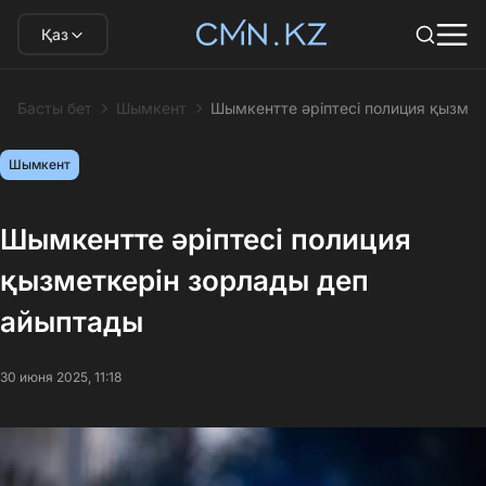
Қаз
Басты бет
Шымкент
Шымкентте әріптесі полиция қызмет
Шымкент
Шымкентте әріптесі полиция
қызметкерін зорлады деп
айыптады
30 июня 2025, 11:18