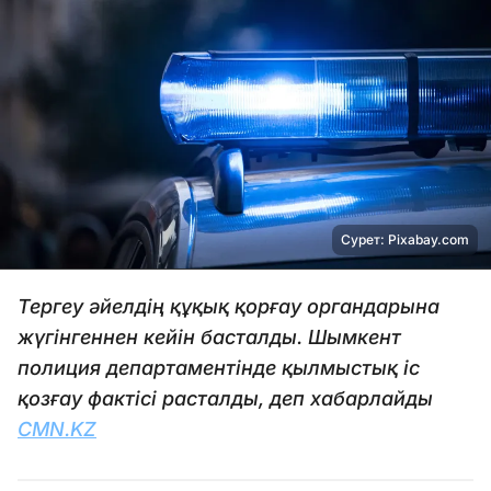
Сурет: Pixabay.com
Тергеу әйелдің құқық қорғау органдарына
жүгінгеннен кейін басталды. Шымкент
полиция департаментінде қылмыстық іс
қозғау фактісі расталды, деп хабарлайды
CMN.KZ