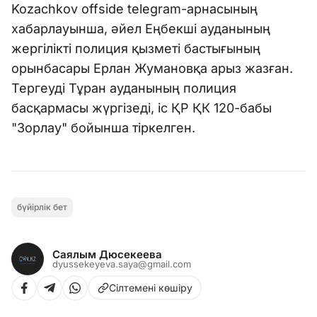
Kozachkov offside telegram-арнасының
хабарлауынша, әйел Еңбекші ауданының
жергілікті полиция қызметі бастығының
орынбасары Ерлан Жумановқа арыз жазған.
Тергеуді Тұран ауданының полиция
басқармасы жүргізеді, іс ҚР ҚК 120-бабы
"Зорлау" бойынша тіркелген.
бүйірлік бет
Саялым Дюсекеева
dyussekeyeva.saya@gmail.com
Сілтемені көшіру