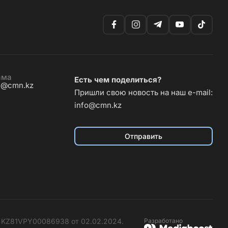
ама
Есть чем поделиться?
o@cmn.kz
Пришли свою новость на наш e-mail:
info@cmn.kz
Отправить
№ KZ81VPY00086938 от 02.02.2024.
Разработано