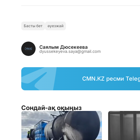
Басты бет
әуезжай
Саялым Дюсекеева
dyussekeyeva.saya@gmail.com
CMN.KZ ресми Tele
Сондай-ақ оқыңыз