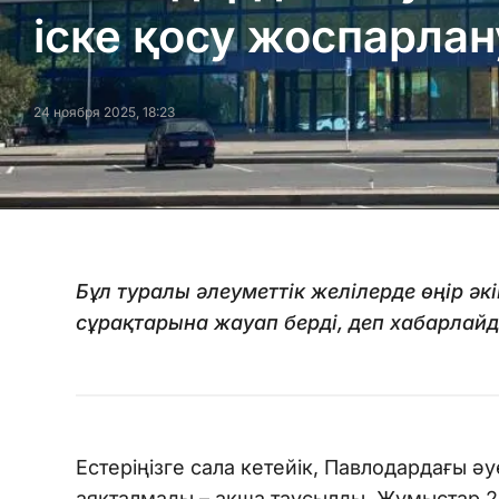
іске қосу жоспарла
24 ноября 2025, 18:23
Бұл туралы әлеуметтік желілерде өңір ә
сұрақтарына жауап берді, деп хабарлай
Естеріңізге сала кетейік, Павлодардағы 
аяқталмады – ақша таусылды. Жұмыстар 