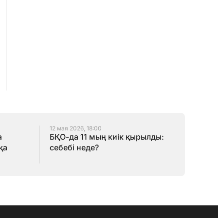
12 мая 2026, 18:00
а
БҚО-да 11 мың киік қырылды:
қа
себебі неде?