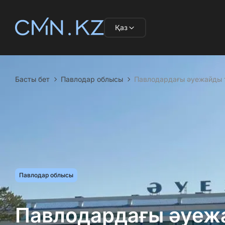
Қаз
Басты бет
Павлодар облысы
Павлодардағы әуежайды т
Павлодар облысы
Павлодардағы әуеж