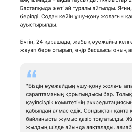
Бастапқыда жеті ай туралы айтылды. Яғни,
берілді. Содан кейін ұшу-қону жолағын қ
ауыстырылды.
Бүгін, 24 қарашада, жабық әуежайға кел
жауап бере отырып, өңір басшысы оның а
"Біздің әуежайдың ұшу-қону жолағы ап
сараптаманың қорытындысы бар. Толық қ
қауіпсіздік комитетінің аккредитациясы
қабылдай алмас едік. Сондықтан қайта 
байланысты жұмыс қазір тоқтатылды. Ж
жылдың шілде айында аяқталады, авиаб