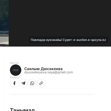
Павлодар әуезжайы/ Сурет: e-auction.e-qazyna.kz
Автор
Саялым Дюсекеева
dyussekeyeva.saya@gmail.com
Бөлісу
Танымал