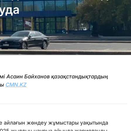
нуда
кімі Асаин Байханов қазақстандықтардың
ды
CMN.KZ
әуе айлағын жөндеу жұмыстары уақытында
2025 жылдың наурыз айында жарияланды.