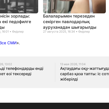
інісін зорлады:
Балаларымен терезеден
 екі педофилге
секірген павлодарлық
ды
ауруханадан шығарылды
, 16:01
Өңірлер
27 августа 2025, 16:34
Өңірлер
Все СМИ
».
26, 13:02
13 мая 2026, 11:04
ді телефондарды енді
Ақтаудағы оқу-жаттығуд
ет өзі тексереді
сарбаз қаза тапты: іс сот
жіберілді