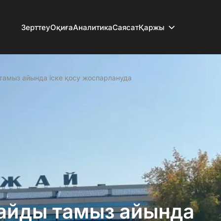
Зерттеу
Оқиға
Аналитика
Саясат
Қаржы
амыз айында іске қосу жоспарлануда
айды тамыз айында