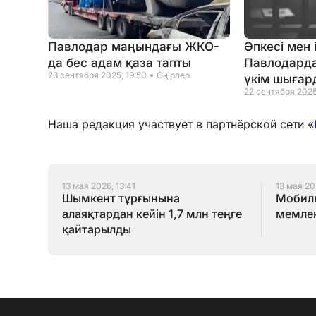
Павлодар маңындағы ЖКО-
Әпкесі мен 
да бес адам қаза тапты
Павлодарда
23 сентября 2025, 19:50
Өңірлер
үкім шығар
22 сентября 2025
Наша редакция участвует в партнёрской сети «
13 мая 2026, 13:41
13 мая 20
Шымкент тұрғынына
Мобиль
алаяқтардан кейін 1,7 млн теңге
мемлек
қайтарылды