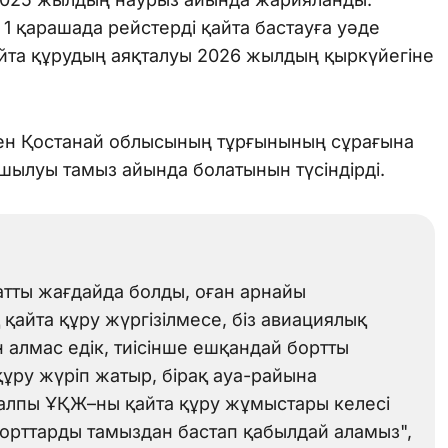
 1 қарашада рейстерді қайта бастауға уәде
айта құрудың аяқталуы 2026 жылдың қыркүйегіне
ген Қостанай облысының тұрғынының сұрағына
шылуы тамыз айында болатынын түсіндірді.
атты жағдайда болды, оған арнайы
айта құру жүргізілмесе, біз авиациялық
н алмас едік, тиісінше ешқандай бортты
құру жүріп жатыр, бірақ ауа-райына
алпы ҰҚЖ–ны қайта құру жұмыстары келесі
орттарды тамыздан бастап қабылдай аламыз",