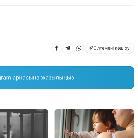
Сілтемені көшіру
gram арнасына жазылыңыз