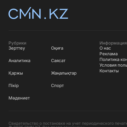
Рубрики
Информация
Зерттеу
Оқиға
О нас
Реклама
Политика ко
Аналитика
Саясат
Условия пол
Контакты
Қаржы
Жаңалықтар
Пікір
Спорт
Мәдениет
Свидетельство о постановке на учет периодического печат