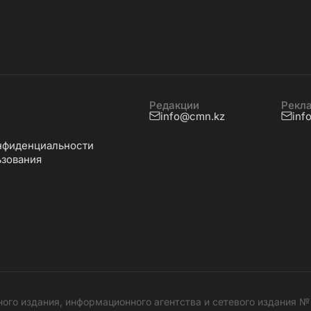
Редакции
Рекл
info@cmn.kz
inf
нфиденциальности
ьзования
ного издания, информационного агентства и сетевого издания 