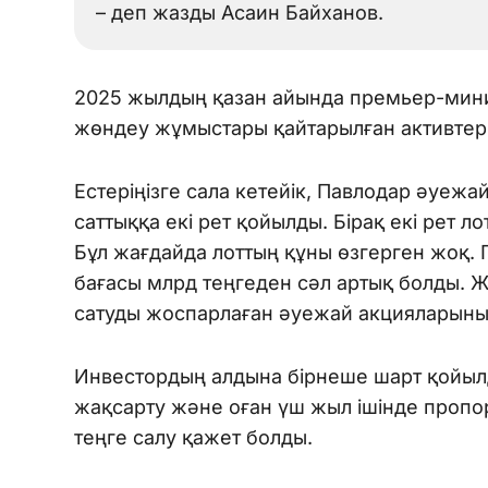
– деп жазды Асаин Байханов.
2025 жылдың қазан айында премьер-мин
жөндеу жұмыстары қайтарылған активтер 
Естеріңізге сала кетейік, Павлодар әуежа
саттыққа екі рет қойылды. Бірақ екі рет л
Бұл жағдайда лоттың құны өзгерген жоқ
бағасы млрд теңгеден сәл артық болды. Ж
сатуды жоспарлаған әуежай акцияларыны
Инвестордың алдына бірнеше шарт қойылд
жақсарту және оған үш жыл ішінде пропо
теңге салу қажет болды.