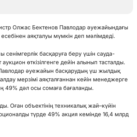
истр Олжас Бектенов Павлодар әуежайындағы
есебінен аяқталуы мүмкін деп мәлімдеді.
йы сенімгерлік басқаруға беру үшін сауда-
от аукцион өткізілгенге дейін алынып тасталды.
. Павлодар әуежайын басқарудың үш жылдық
алдау мерзімі аяқталғаннан кейін менеджерге
ң 49% дәл осы сомаға бағаланды.
ы. Оған объектінің техникалық жай–күйін
рционалды түрде 49% акция кемінде 16,4 млрд