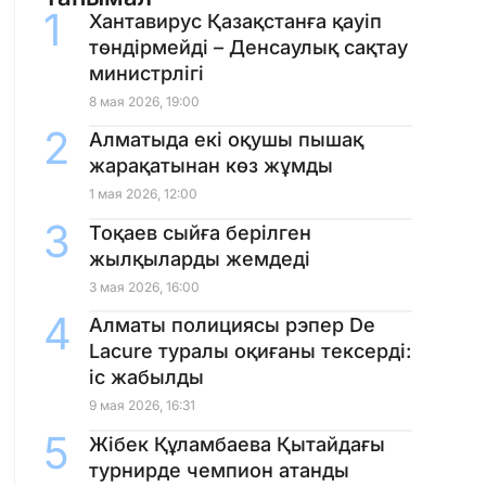
Хантавирус Қазақстанға қауіп
төндірмейді – Денсаулық сақтау
министрлігі
8 мая 2026, 19:00
Алматыда екі оқушы пышақ
жарақатынан көз жұмды
1 мая 2026, 12:00
Тоқаев сыйға берілген
жылқыларды жемдеді
3 мая 2026, 16:00
Алматы полициясы рэпер De
Lacure туралы оқиғаны тексерді:
іс жабылды
9 мая 2026, 16:31
Жібек Құламбаева Қытайдағы
турнирде чемпион атанды