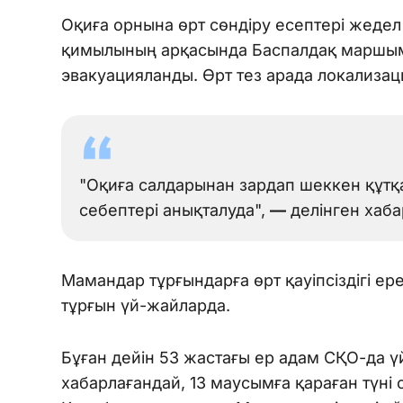
Оқиға орнына өрт сөндіру есептері жедел 
қимылының арқасында Баспалдақ маршыме
эвакуацияланды. Өрт тез арада локализа
"Оқиға салдарынан зардап шеккен құтқа
себептері анықталуда",
—
делінген хаба
Мамандар тұрғындарға өрт қауіпсіздігі ере
тұрғын үй-жайларда.
Бұған дейін 53 жастағы ер адам СҚО-да үй
хабарлағандай, 13 маусымға қараған түні