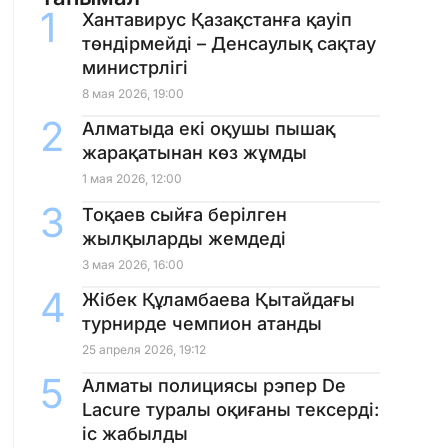
Хантавирус Қазақстанға қауіп
төндірмейді – Денсаулық сақтау
министрлігі
8 мая 2026, 19:00
Алматыда екі оқушы пышақ
жарақатынан көз жұмды
1 мая 2026, 12:00
Тоқаев сыйға берілген
жылқыларды жемдеді
3 мая 2026, 16:00
Жібек Құламбаева Қытайдағы
турнирде чемпион атанды
25 апреля 2026, 19:12
Алматы полициясы рэпер De
Lacure туралы оқиғаны тексерді:
іс жабылды