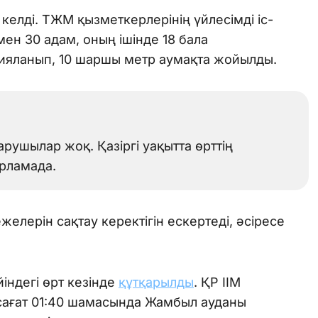
келді. ТЖМ қызметкерлерінің үйлесімді іс-
н 30 адам, оның ішінде 18 бала
цияланып, 10 шаршы метр аумақта жойылды.
рушылар жоқ. Қазіргі уақытта өрттің
рламада.
желерін сақтау керектігін ескертеді, әсіресе
індегі өрт кезінде
құтқарылды
. ҚР ІІМ
 сағат 01:40 шамасында Жамбыл ауданы