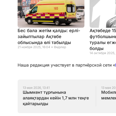
Бес бала жетім қалды: ерлі-
Ақтөбеде 1
зайыптылар Ақтөбе
футболшыны
облысында өлі табылды
туралы егж
21 ноября 2025, 16:04
Өңірлер
болды
14 октября 2025,
Наша редакция участвует в партнёрской сети «
13 мая 2026, 13:41
13 мая 20
Шымкент тұрғынына
Мобиль
алаяқтардан кейін 1,7 млн теңге
мемлек
қайтарылды