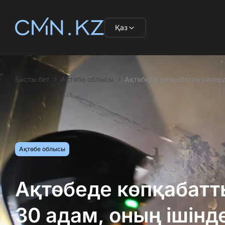
Қаз
Басты бет
Ақтөбе облысы
Ақтөбеде көпқабатты үйлерде
Ақтөбе облысы
Ақтөбеде көпқабатты
30 адам, оның ішінде