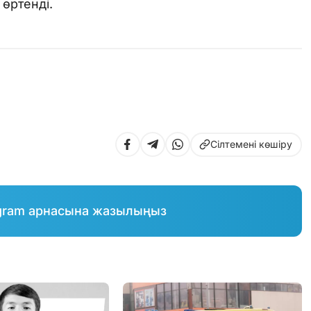
өртенді.
Сілтемені көшіру
gram арнасына жазылыңыз