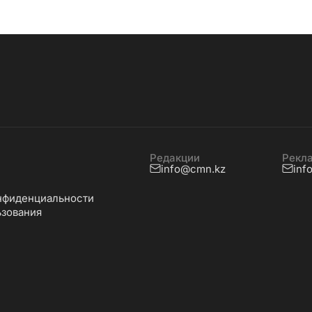
Редакции
Рекл
info@cmn.kz
inf
нфиденциальности
ьзования