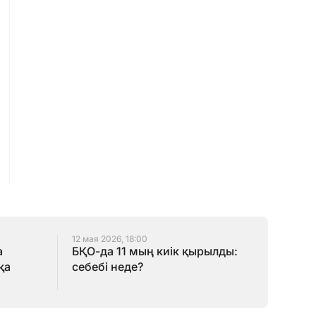
12 мая 2026, 18:00
а
БҚО-да 11 мың киік қырылды:
қа
себебі неде?