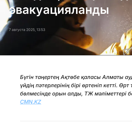
эвакуацияланды
7 августа 2025, 13:53
Бүгін таңертең Ақтөбе қаласы Алматы а
үйдің пәтерлерінің бірі өртеніп кетті. Ө
бөлмесінде орын алды, ТЖ мәліметтері 
CMN.KZ