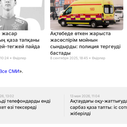
5 жасар
Ақтөбеде өткен жарыста
ң қаза тапқаны
жасөспірім мойнын
ей-тегжей пайда
сындырды: полиция тергеуді
бастады
 10:24
Өңірлер
8 сентября 2025, 18:45
Өңірлер
Все СМИ
».
26, 13:02
13 мая 2026, 11:04
ді телефондарды енді
Ақтаудағы оқу-жаттығуд
ет өзі тексереді
сарбаз қаза тапты: іс сот
жіберілді