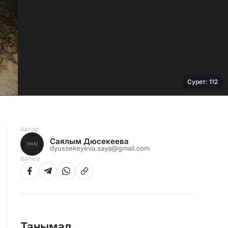
Сурет: 112
Автор
Саялым Дюсекеева
dyussekeyeva.saya@gmail.com
Бөлісу
Танымал