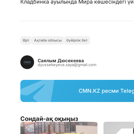
Кладбинка ауылында Мира көшесіндегі үй 
Өрт
Ақтөбе облысы
бүйірлік бет
Саялым Дюсекеева
dyussekeyeva.saya@gmail.com
CMN.KZ ресми Tele
Сондай-ақ оқыңыз