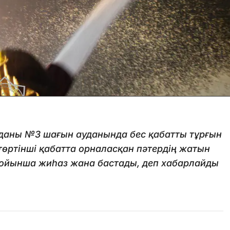
уданы №3 шағын ауданында бес қабатты тұрғын
рт төртінші қабатта орналасқан пәтердің жатын
бойынша жиһаз жана бастады, деп хабарлайды