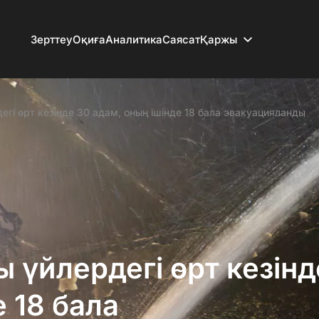
Зерттеу
Оқиға
Аналитика
Саясат
Қаржы
гі өрт кезінде 30 адам, оның ішінде 18 бала эвакуацияланды
 үйлердегі өрт кезінд
 18 бала