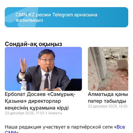
CMN.KZ ресми Telegram арнасына
жазылыңыз
Сондай-ақ оқыңыз
Ерболат Досаев «Самұрық-
Алматыда қаны тө
Қазына» директорлар
пәтер табылды
22 декабря 2025, 13:30
кеңесінің құрамына кірді
23 декабря 2025, 17:53
Алматы
Наша редакция участвует в партнёрской сети «
Все
СМИ
».