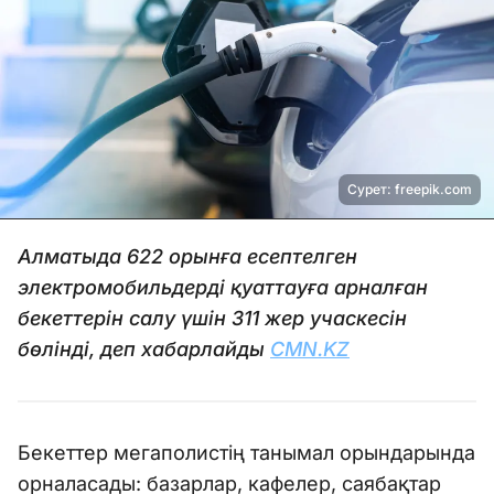
Сурет: freepik.com
Алматыда 622 орынға есептелген
электромобильдерді қуаттауға арналған
бекеттерін салу үшін 311 жер учаскесін
бөлінді, деп хабарлайды
CMN.KZ
Бекеттер мегаполистің танымал орындарында
орналасады: базарлар, кафелер, саябақтар