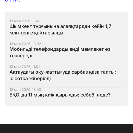
13 мая 2026, 13:41
Шымкент тұрғынына алаяқтардан кейін 1,7
млн теңге қайтарылды
13 мая 2026, 13:02
Мобильді телефондарды енді мемлекет өзі
тексереді
13 мая 2026, 11:04
Ақтаудағы оқу-жаттығуда сарбаз қаза тапты:
іс сотқа жіберілді
12 мая 2026, 18:00
БҚО-да 11 мың киік қырылды: себебі неде?