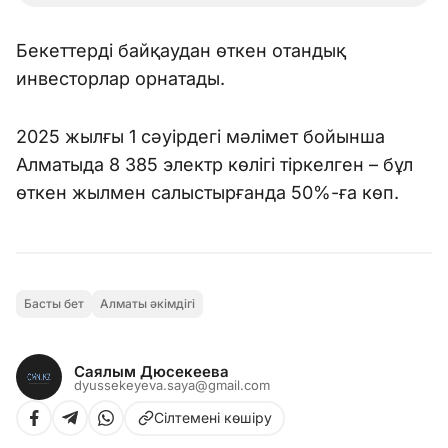
Бекеттерді байқаудан өткен отандық
инвесторлар орнатады.
2025 жылғы 1 сәуірдегі мәлімет бойынша
Алматыда 8 385 электр көлігі тіркелген – бұл
өткен жылмен салыстырғанда 50%-ға көп.
Басты бет
Алматы әкімдігі
Саялым Дюсекеева
dyussekeyeva.saya@gmail.com
Сілтемені көшіру