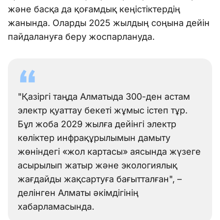
және басқа да қоғамдық кеңістіктердің
жанында. Оларды 2025 жылдың соңына дейін
пайдалануға беру жоспарлануда.
"Қазіргі таңда Алматыда 300-ден астам
электр қуаттау бекеті жұмыс істеп тұр.
Бұл жоба 2029 жылға дейінгі электр
көліктер инфрақұрылымын дамыту
жөніндегі «жол картасы» аясында жүзеге
асырылып жатыр және экологиялық
жағдайды жақсартуға бағытталған", –
делінген Алматы әкімдігінің
хабарламасында.