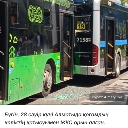
Сурет: Almaty live
Бүгін, 28 сәуір күні Алматыда қоғамдық
көліктің қатысуымен ЖКО орын алған.