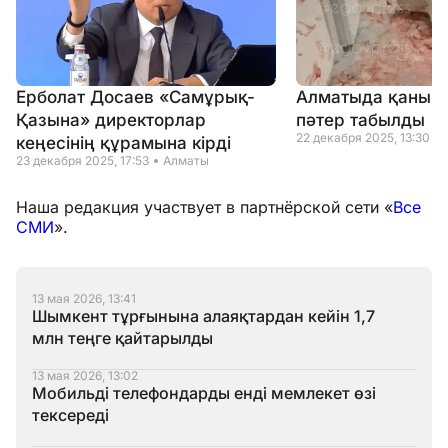
Ерболат Досаев «Самұрық-
Алматыда қаны тө
Қазына» директорлар
пәтер табылды
22 декабря 2025, 13:30
кеңесінің құрамына кірді
23 декабря 2025, 17:53
Алматы
Наша редакция участвует в партнёрской сети «
Все
СМИ
».
13 мая 2026, 13:41
Шымкент тұрғынына алаяқтардан кейін 1,7
млн теңге қайтарылды
13 мая 2026, 13:02
Мобильді телефондарды енді мемлекет өзі
тексереді