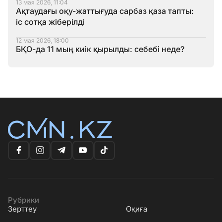
13 мая 2026, 11:04
Ақтаудағы оқу-жаттығуда сарбаз қаза тапты:
іс сотқа жіберілді
12 мая 2026, 18:00
БҚО-да 11 мың киік қырылды: себебі неде?
Рубрики
Зерттеу
Оқиға