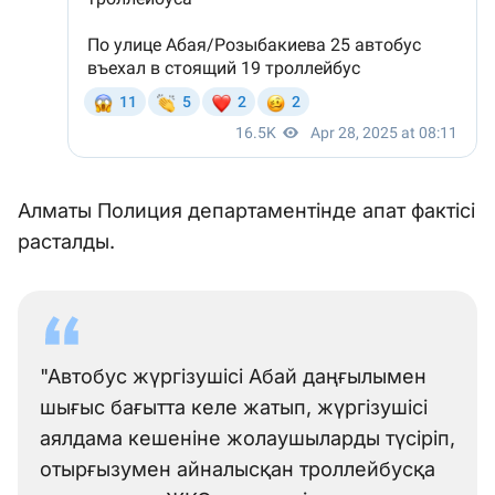
Алматы Полиция департаментінде апат фактісі
расталды.
"Автобус жүргізушісі Абай даңғылымен
шығыс бағытта келе жатып, жүргізушісі
аялдама кешеніне жолаушыларды түсіріп,
отырғызумен айналысқан троллейбусқа