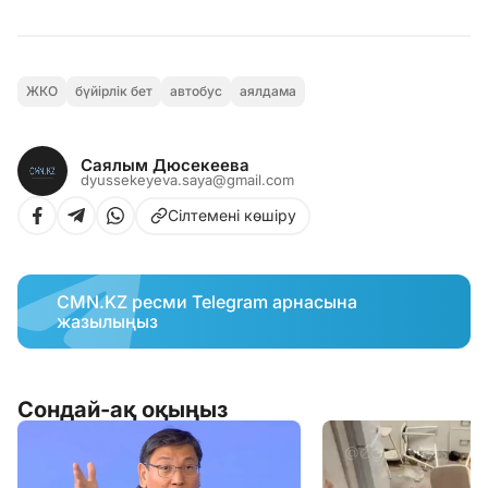
ЖКО
бүйірлік бет
автобус
аялдама
Саялым Дюсекеева
dyussekeyeva.saya@gmail.com
Сілтемені көшіру
CMN.KZ ресми Telegram арнасына
жазылыңыз
Сондай-ақ оқыңыз