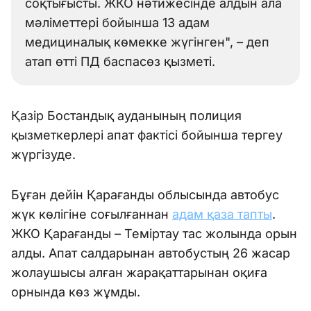
соқтығысты. ЖКО нәтижесінде алдын ала
мәліметтері бойынша 13 адам
медициналық көмекке жүгінген", – деп
атап өтті ПД баспасөз қызметі.
Қазір Бостандық ауданының полиция
қызметкерлері апат фактісі бойынша тергеу
жүргізуде.
Бұған дейін Қарағанды облысында автобус
жүк көлігіне соғылғаннан
адам қаза тапты
.
ЖКО Қарағанды – Теміртау тас жолында орын
алды. Апат салдарынан автобустың 26 жасар
жолаушысы алған жарақаттарынан оқиға
орнында көз жұмды.