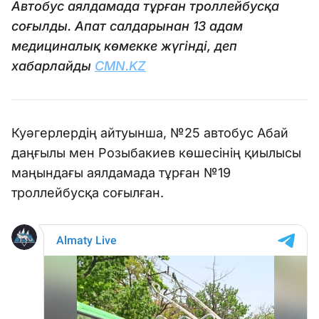
Автобус аялдамада тұрған троллейбусқа
соғылды. Апат салдарынан 13 адам
медициналық көмекке жүгінді, деп
хабарлайды
CMN.KZ
Куәгерлердің айтуынша, №25 автобус Абай
даңғылы мен Розыбакиев көшесінің қиылысы
маңындағы аялдамада тұрған №19
троллейбусқа соғылған.