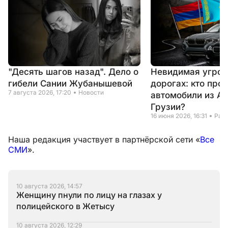
"Десять шагов назад". Дело о
Невидимая угроз
гибели Сании Жубанышевой
дорогах: кто про
7 августа 2026, 17:20
Новости
автомобили из А
Грузии?
16 июня 2026, 16:31
Рас
Наша редакция участвует в партнёрской сети «
Все
СМИ
».
10 августа 2026, 14:57
Женщину пнули по лицу на глазах у
полицейского в Жетысу
10 августа 2026, 12:29