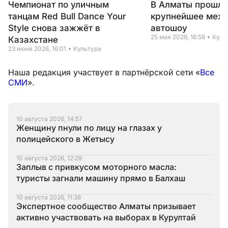
Чемпионат по уличным
В Алматы прошло
танцам Red Bull Dance Your
крупнейшее меж
Style снова зажжёт в
автошоу
25 мая 2026, 16:58
Куль
Казахстане
23 июня 2026, 16:01
Культура
Наша редакция участвует в партнёрской сети «
Все
СМИ
».
10 августа 2026, 14:57
Женщину пнули по лицу на глазах у
полицейского в Жетысу
10 августа 2026, 12:29
Заплыв с привкусом моторного масла:
туристы загнали машину прямо в Балхаш
10 августа 2026, 11:38
Экспертное сообщество Алматы призывает
активно участвовать на выборах в Курултай