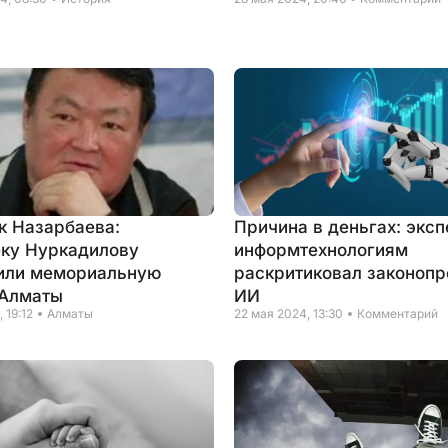
к Назарбаева:
Причина в деньгах: эксп
ку Нуркадилову
информтехнологиям
или мемориальную
раскритиковал законопр
 Алматы
ИИ
 19:12
Алматы
22 мая 2024, 13:30
Комментарий