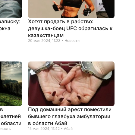
аписку:
Хотят продать в рабство:
окна
девушка-боец UFC обратилась к
казахстанцам
20 мая 2024, 11:23
Новости
 в
Под домашний арест поместили
ёхлетней
бывшего главбуха амбулатории
 области
в области Абай
бласть
15 мая 2024, 11:42
Абай