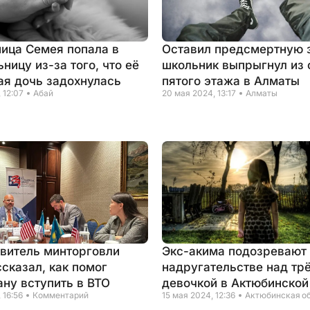
ица Семея попала в
Оставил предсмертную з
ницу из-за того, что её
школьник выпрыгнул из 
ая дочь задохнулась
пятого этажа в Алматы
 12:07
Абай
20 мая 2024, 13:17
Алматы
витель минторговли
Экс-акима подозревают
сказал, как помог
надругательстве над тр
ану вступить в ВТО
девочкой в Актюбинской
 16:56
Комментарий
15 мая 2024, 12:36
Актюбинская о