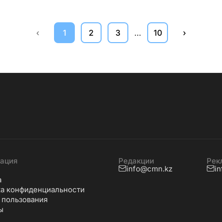
‹
1
2
3
…
10
›
ация
Редакции
Рек
info@cmn.kz
i
а
а конфиденциальности
 пользования
ы