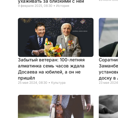
ухаживать за близкими с ней
9 февраля 2025, 08:30
История
Забытый ветеран: 100-летняя
Соратни
алматинка семь часов ждала
Заманбе
Досаева на юбилей, а он не
установ
пришёл
доску в
25 мая 2024, 08:30
Культура
23 мая 2024,