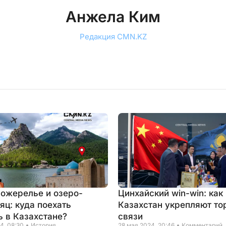
Анжела Ким
Редакция CMN.KZ
 ожерелье и озеро-
Цинхайский win-win: как
яц: куда поехать
Казахстан укрепляют то
ь в Казахстане?
связи
4, 08:30
История
28 мая 2024, 20:46
Комментарий