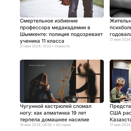
Смертельное избиение
Жительн
профессора медакадемии в
психболь
Шымкенте: полиция подозревает
годовал
21 мая 2024,
ученика 11 класса
21 мая 2024, 13:22
Новости
Чугунной кастрюлей сломал
Предста
ногу: как алматинка 19 лет
США рас
терпела домашнее насилие
Казахст
18 мая 2024, 08:30
История
17 мая 2024,