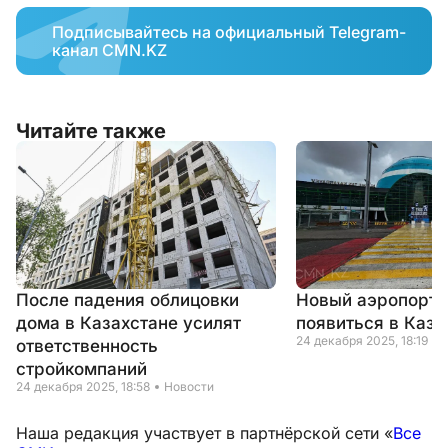
Подписывайтесь на официальный Telegram-
канал CMN.KZ
Читайте также
После падения облицовки
Новый аэропорт 
дома в Казахстане усилят
появиться в Каза
24 декабря 2025, 18:19
ответственность
стройкомпаний
24 декабря 2025, 18:58
Новости
Наша редакция участвует в партнёрской сети «
Все