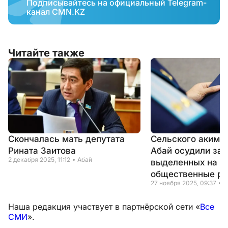
Подписывайтесь на официальный Telegram-
канал CMN.KZ
Читайте также
Скончалась мать депутата
Сельского акима 
Рината Заитова
Абай осудили за 
2 декабря 2025, 11:12
Абай
выделенных на
общественные р
27 ноября 2025, 09:37
А
Наша редакция участвует в партнёрской сети «
Все
СМИ
».