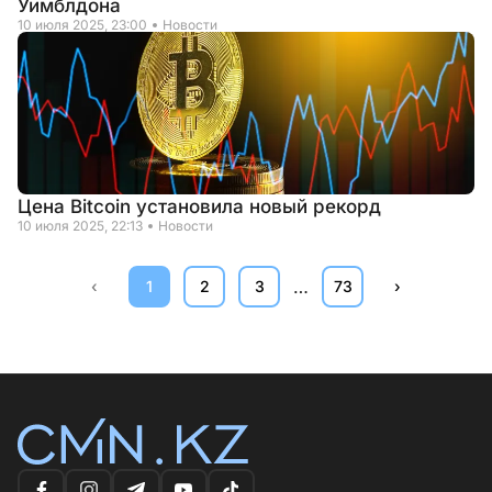
Уимблдона
10 июля 2025, 23:00
Новости
Цена Bitcoin установила новый рекорд
10 июля 2025, 22:13
Новости
…
‹
1
2
3
73
›