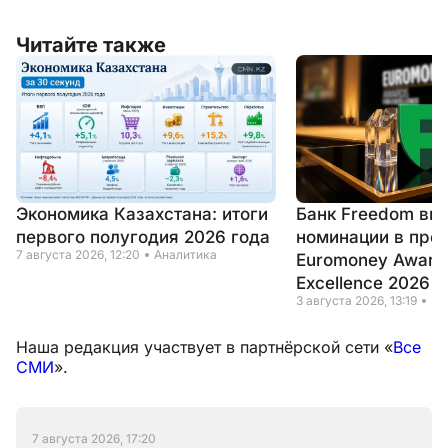
Читайте также
Экономика Казахстана: итоги
Банк Freedom вы
первого полугодия 2026 года
номинации в пре
7 августа 2026, 12:20
Аналитика
Euromoney Awards
Excellence 2026
3 августа 2026, 13:19
Но
Наша редакция участвует в партнёрской сети «
Все
СМИ
».
7 августа 2026, 17:20