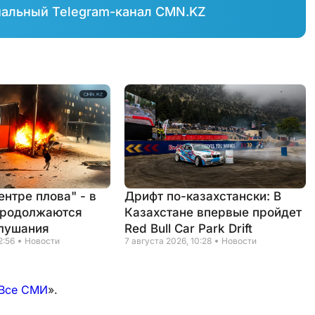
иальный Telegram-канал CMN.KZ
нтре плова" - в
Дрифт по-казахстански: В
продолжаются
Казахстане впервые пройдет
лушания
Red Bull Car Park Drift
2:56
Новости
7 августа 2026, 10:28
Новости
Все СМИ
».