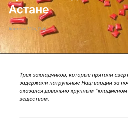
Астане
19 октября 2024, 17:36
Трех закладчиков, которые прятали свер
задержали патрульные Нацгвардии за пос
оказался довольно крупным "кладменом",
веществом.