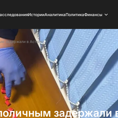
асследования
Истории
Аналитика
Политика
Финансы
ым задержали в Астане
 поличным задержали 