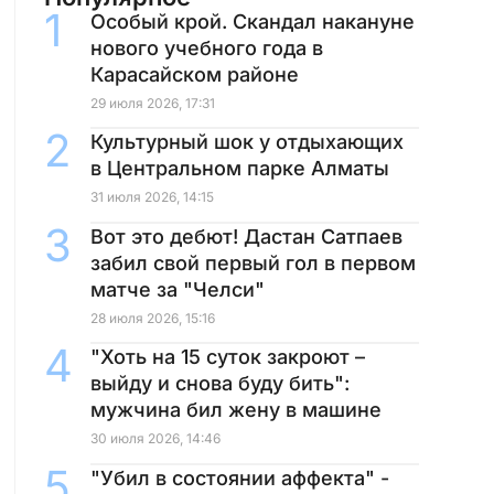
Особый крой. Скандал накануне
нового учебного года в
Карасайском районе
29 июля 2026, 17:31
Культурный шок у отдыхающих
в Центральном парке Алматы
31 июля 2026, 14:15
Вот это дебют! Дастан Сатпаев
забил свой первый гол в первом
матче за "Челси"
28 июля 2026, 15:16
"Хоть на 15 суток закроют –
выйду и снова буду бить":
мужчина бил жену в машине
30 июля 2026, 14:46
"Убил в состоянии аффекта" -