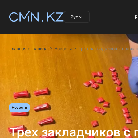
Рус
Р
Главная страница
Новости
Трех закладчиков с поличн
Новости
Трех закладчиков с