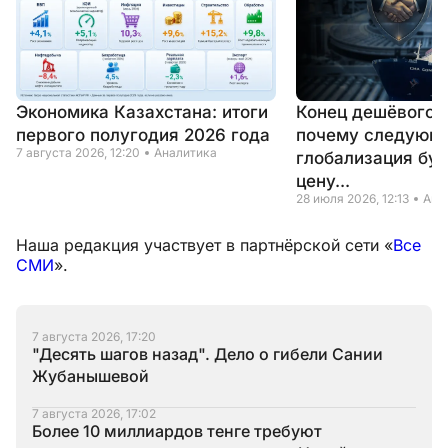
Экономика Казахстана: итоги
Конец дешёвого 
первого полугодия 2026 года
почему следующ
7 августа 2026, 12:20
Аналитика
глобализация буд
цену...
28 июля 2026, 12:13
Ана
Наша редакция участвует в партнёрской сети «
Все
СМИ
».
7 августа 2026, 17:20
"Десять шагов назад". Дело о гибели Сании
Жубанышевой
7 августа 2026, 17:02
Более 10 миллиардов тенге требуют