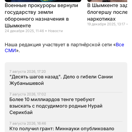
Военные прокуроры вернули
В Шымкенте зад
государству земли
блогершу после 
оборонного назначения в
наркотиках
19 декабря 2025, 13:17
Н
Шымкенте
24 декабря 2025, 11:46
Новости
Наша редакция участвует в партнёрской сети «
Все
СМИ
».
7 августа 2026, 17:20
"Десять шагов назад". Дело о гибели Сании
Жубанышевой
7 августа 2026, 17:02
Более 10 миллиардов тенге требуют
взыскать с подсудимого родные Нурай
Серикбай
7 августа 2026, 16:46
Кто получил грант: Миннауки опубликовало