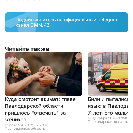
Подписывайтесь на официальный Telegram-
канал CMN.KZ
Читайте также
Куда смотрит акимат: главе
Били и пытались 
Павлодарской области
язык: в Павлодар
пришлось "отвечать" за
7-летнего мальчи
10 декабря 2025, 17:58
женихов
Павлодарская область
13 декабря 2025, 12:20
Павлодарская область