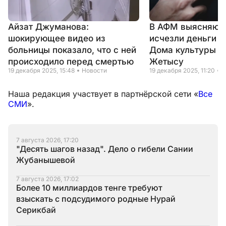
Айзат Джуманова:
В АФМ выясняют,
шокирующее видео из
исчезли деньги н
больницы показало, что с ней
Дома культуры в
происходило перед смертью
Жетысу
19 декабря 2025, 15:48
Новости
19 декабря 2025, 11:20
Н
Наша редакция участвует в партнёрской сети «
Все
СМИ
».
7 августа 2026, 17:20
"Десять шагов назад". Дело о гибели Сании
Жубанышевой
7 августа 2026, 17:02
Более 10 миллиардов тенге требуют
взыскать с подсудимого родные Нурай
Серикбай