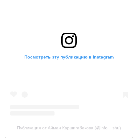
Посмотреть эту публикацию в Instagram
Публикация от Айман Каршигабекова (@info__shu)