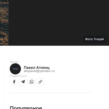
Фото: freepik
Автор
Павел Атоянц
atopavel@yandex.ru
Поделиться
Популярное