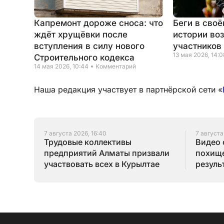
Капремонт дороже сноса: что
Беги в своё
ждёт хрущёвки после
истории во
вступления в силу нового
участников
13 мая 2026, 14:0
Строительного кодекса
14 мая 2026, 10:44
Комментарий
Наша редакция участвует в партнёрской сети «
7 августа 2026, 16:40
7 августа
Трудовые коллективы
Видео 
предприятий Алматы призвали
похище
участвовать всех в Курылтае
резуль