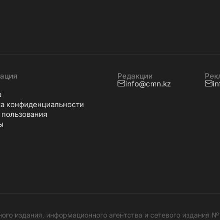
ация
Редакции
Рек
info@cmn.kz
i
а
а конфиденциальности
 пользования
ы
ного издания, информационного агентства и сетевого издания 