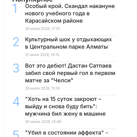
Особый крой. Скандал накануне
нового учебного года в
Карасайском районе
29 июля 2026, 17:31
Культурный шок у отдыхающих
в Центральном парке Алматы
31 июля 2026, 14:15
Вот это дебют! Дастан Сатпаев
забил свой первый гол в первом
матче за "Челси"
28 июля 2026, 15:16
"Хоть на 15 суток закроют –
выйду и снова буду бить":
мужчина бил жену в машине
30 июля 2026, 14:46
"Убил в состоянии аффекта" -