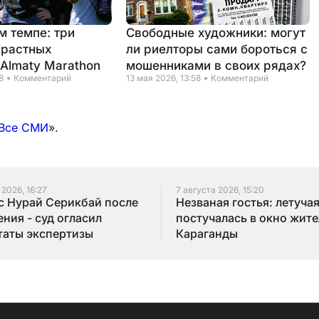
м темпе: три
Свободные художники: могут
зрастных
ли риелторы сами бороться с
 Almaty Marathon
мошенниками в своих рядах?
8
Комментарий
13 мая 2026, 13:58
Комментарий
Все СМИ
».
 2026, 16:27
7 августа 2026, 15:20
с Нурай Серикбай после
Незваная гостья: летуча
ния - суд огласил
постучалась в окно жит
таты экспертизы
Караганды