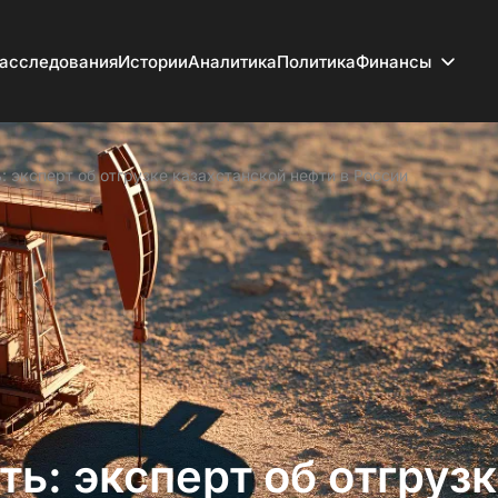
асследования
Истории
Аналитика
Политика
Финансы
: эксперт об отгрузке казахстанской нефти в России
ь: эксперт об отгруз