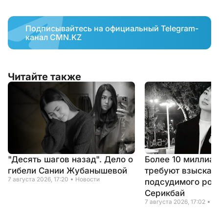
Подписывайтесь на официальный Telegram-
канал CMN.KZ
Читайте также
"Десять шагов назад". Дело о
Более 10 миллиар
гибели Сании Жубанышевой
требуют взыскать
7 августа 2026, 17:20
Новости
подсудимого род
Серикбай
7 августа 2026, 17:02
Н