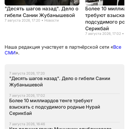
"Десять шагов назад". Дело о
Более 10 миллиар
гибели Сании Жубанышевой
требуют взыскать
7 августа 2026, 17:20
Новости
подсудимого род
Серикбай
7 августа 2026, 17:02
Н
Наша редакция участвует в партнёрской сети «
Все
СМИ
».
7 августа 2026, 17:20
"Десять шагов назад". Дело о гибели Сании
Жубанышевой
7 августа 2026, 17:02
Более 10 миллиардов тенге требуют
взыскать с подсудимого родные Нурай
Серикбай
7 августа 2026, 16:46