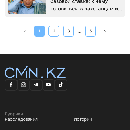
базовой ставке: к чему
готовиться казахстанцам и
когда начинать бояться
…
‹
1
2
3
5
›
Рубрики
Расследования
Истории