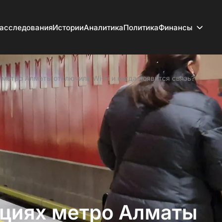
асследования
Истории
Аналитика
Политика
Финансы
 метро Алматы отключили Wi-Fi и когда появится связь?
нциях метро Алматы