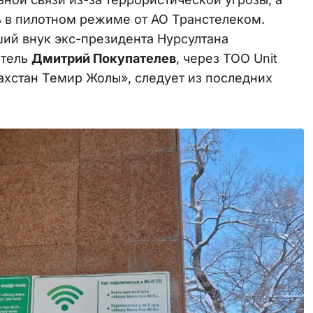
шь в пилотном режиме от АО Транстелеком.
ий внук экс-президента Нурсултана
атель
Дмитрий Покупателев
, через ТОО Unit
захстан Темир Жолы», следует из последних