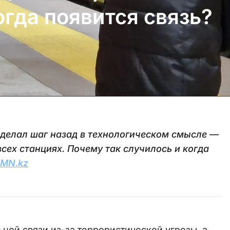
огда появится связь?
сделал шаг назад в технологическом смысле —
всех станциях. Почему так случилось и когда
MN.kz
ной связи из-за террористической угрозы, а