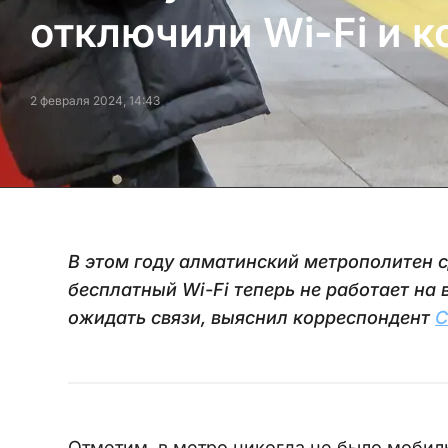
отключили Wi-Fi и к
2 февраля 2024, 14:43
В этом году алматинский метрополитен 
бесплатный Wi-Fi теперь не работает на 
ожидать связи, выяснил корреспондент
C
Отметим, в метро никогда не было мобиль