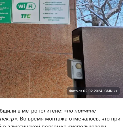
Фото от 02.02.2024: CMN.kz
общили в метрополитене: «
по причине
пектр
». Во время монтажа отмечалось, что при
 в алматинской подземке «
использовал
и