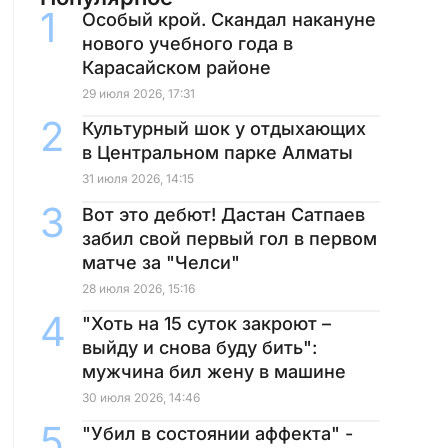
Особый крой. Скандал накануне
нового учебного года в
Карасайском районе
29 июля 2026, 17:31
Культурный шок у отдыхающих
в Центральном парке Алматы
31 июля 2026, 14:15
Вот это дебют! Дастан Сатпаев
забил свой первый гол в первом
матче за "Челси"
28 июля 2026, 15:16
"Хоть на 15 суток закроют –
выйду и снова буду бить":
мужчина бил жену в машине
30 июля 2026, 14:46
"Убил в состоянии аффекта" -