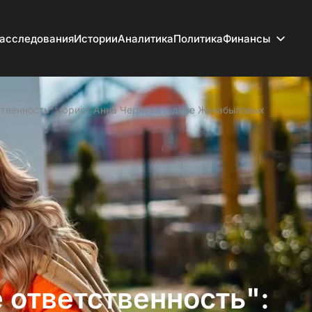
асследования
Истории
Аналитика
Политика
Финансы
ственность": юрист Анна Чернова о деле Жанабыловых
 ответственность":