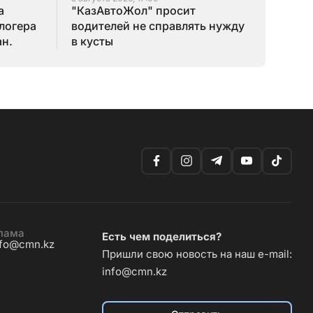
а
"КазАвтоЖол" просит
логера
водителей не справлять нужду
ан.
в кусты
лама
Есть чем поделиться?
nfo@cmn.kz
Пришли свою новость на наш e-mail:
info@cmn.kz