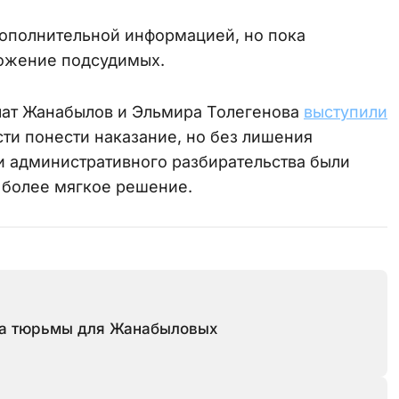
 дополнительной информацией, но пока
ложение подсудимых.
олат Жанабылов и Эльмира Толегенова
выступили
сти понести наказание, но без лишения
ии административного разбирательства были
а более мягкое решение.
да тюрьмы для Жанабыловых