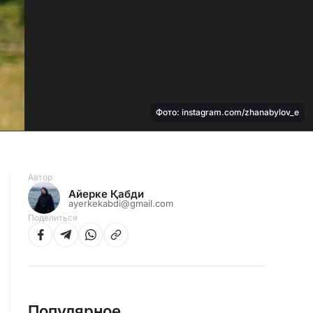
Фото: instagram.com/zhanabylov_e
Автор
Айерке Қабди
ayerkekabdi@gmail.com
Поделиться
Популярное