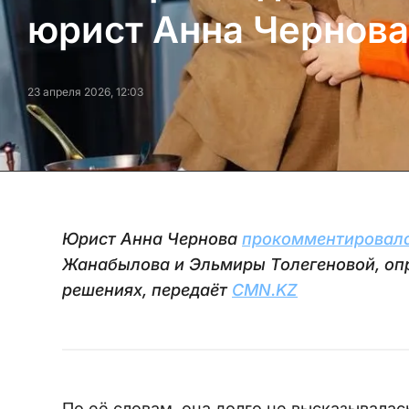
юрист Анна Чернова
23 апреля 2026, 12:03
Юрист Анна Чернова
прокомментировал
Жанабылова и Эльмиры Толегеновой, опро
решениях, передаёт
CMN.KZ
По её словам, она долго не высказывалас