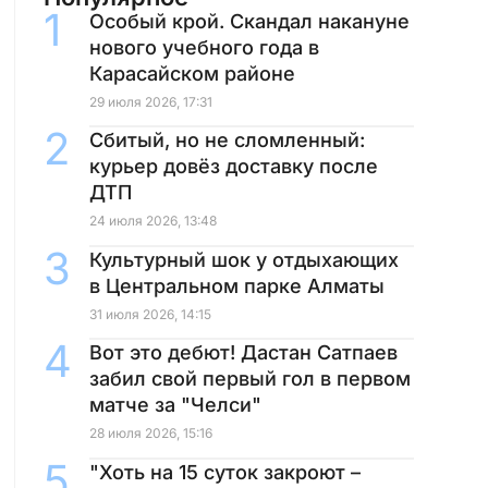
Особый крой. Скандал накануне
нового учебного года в
Карасайском районе
29 июля 2026, 17:31
Сбитый, но не сломленный:
курьер довёз доставку после
ДТП
24 июля 2026, 13:48
Культурный шок у отдыхающих
в Центральном парке Алматы
31 июля 2026, 14:15
Вот это дебют! Дастан Сатпаев
забил свой первый гол в первом
матче за "Челси"
28 июля 2026, 15:16
"Хоть на 15 суток закроют –