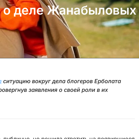
 о деле Жанабыловых
а
ситуацию вокруг дела блогеров Ерболата
вергнув заявления о своей роли в их
ь публично, но решила ответить на появившиеся