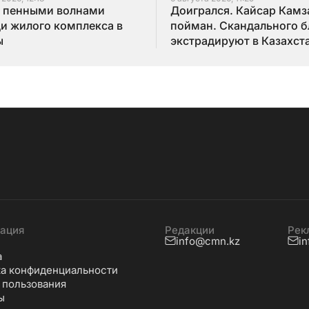
с пенными волнами
Доигрался. Кайсар Камз
и жилого комплекса в
пойман. Скандального б
ы
экстрадируют в Казахст
ация
Редакции
Рек
info@cmn.kz
i
а
а конфиденциальности
 пользования
ы