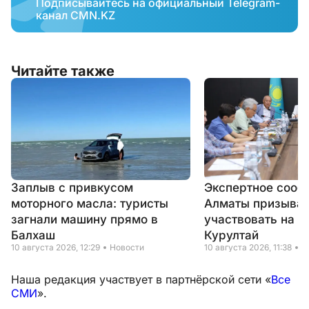
Подписывайтесь на официальный Telegram-
канал CMN.KZ
Читайте также
Заплыв с привкусом
Экспертное сооб
моторного масла: туристы
Алматы призывае
загнали машину прямо в
участвовать на в
Балхаш
Курултай
10 августа 2026, 12:29
Новости
10 августа 2026, 11:38
Н
Наша редакция участвует в партнёрской сети «
Все
СМИ
».