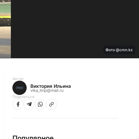
Фото @cmn.kz
Автор
Виктория Ильина
vika_tmp@mail.ru
Поделиться
Популярное