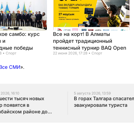
кое самбо: курс
Все на корт! В Алматы
 и
пройдет традиционный
дные победы
теннисный турнир BAQ Open
8
Спорт
22 июня 2026, 17:28
Спорт
Все СМИ
».
 2026, 16:10
5 августа 2026, 13:59
шести тысяч новых
В горах Талгара спасате
р появятся в
эвакуировали туриста
байском районе до
года