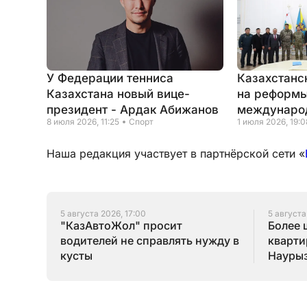
У Федерации тенниса
Казахстанс
Казахстана новый вице-
на реформы
президент - Ардак Абижанов
междунаро
8 июля 2026, 11:25
Спорт
1 июля 2026, 19:0
Наша редакция участвует в партнёрской сети «
5 августа 2026, 17:00
5 августа
"КазАвтоЖол" просит
Более 
водителей не справлять нужду в
кварти
кусты
Наурыз
конца 