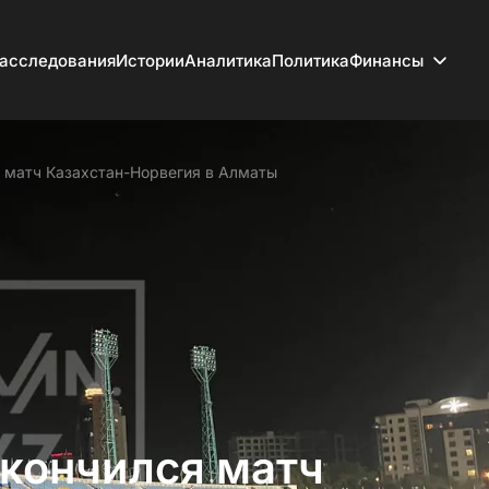
асследования
Истории
Аналитика
Политика
Финансы
 матч Казахстан-Норвегия в Алматы
акончился матч