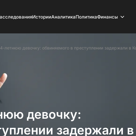
асследования
Истории
Аналитика
Политика
Финансы
14-летнюю девочку: обвиняемого в преступлении задержали в 
нюю девочку:
туплении задержали в