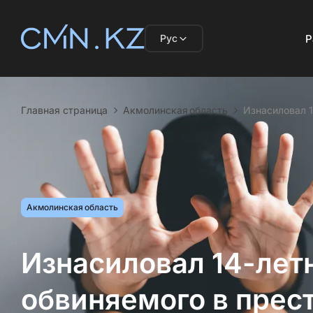
Рус
Р
Главная страница
Акмолинская область
Изнасиловал 
Акмолинская область
Изнасиловал 14-лет
обвиняемого в прес