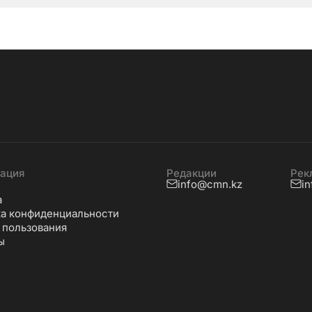
ация
Редакции
Рек
info@cmn.kz
i
а
а конфиденциальности
 пользования
ы