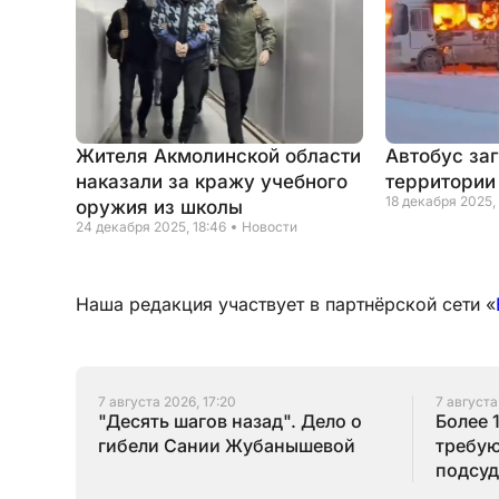
Жителя Акмолинской области
Автобус за
наказали за кражу учебного
территории
18 декабря 2025,
оружия из школы
24 декабря 2025, 18:46
Новости
Наша редакция участвует в партнёрской сети «
7 августа 2026, 17:20
7 августа
"Десять шагов назад". Дело о
Более 
гибели Сании Жубанышевой
требую
подсуд
Серик