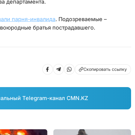
ва департамента.
вали парня-инвалида
. Подозреваемые –
 двоюродные братья пострадавшего.
Скопировать ссылку
иальный Telegram-канал CMN.KZ