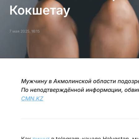
Кокшетау
7 мая 2025, 16:15
Мужчину в Акмолинской области подозре
По неподтверждённой информации, обвин
CMN.KZ
Как
пишут
в telegram-канале Halyqstan, 