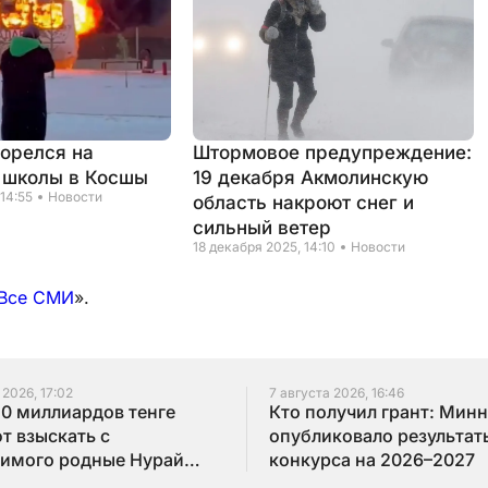
горелся на
Штормовое предупреждение:
 школы в Косшы
19 декабря Акмолинскую
 14:55
Новости
область накроют снег и
сильный ветер
18 декабря 2025, 14:10
Новости
Все СМИ
».
 2026, 17:02
7 августа 2026, 16:46
10 миллиардов тенге
Кто получил грант: Мин
т взыскать с
опубликовало результат
имого родные Нурай
конкурса на 2026–2027
бай