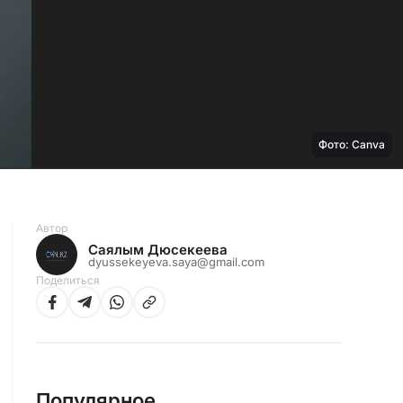
Фото: Canva
Автор
Саялым Дюсекеева
dyussekeyeva.saya@gmail.com
Поделиться
Популярное