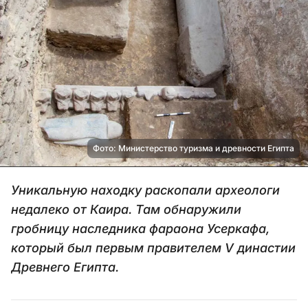
Фото: Министерство туризма и древности Египта
Уникальную находку раскопали археологи
недалеко от Каира. Там обнаружили
гробницу наследника фараона Усеркафа,
который был первым правителем V династии
Древнего Египта.