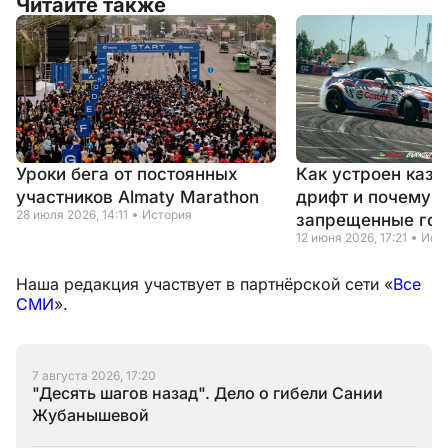
Читайте также
Уроки бега от постоянных
Как устроен каза
участников Almaty Marathon
дрифт и почему э
28 июля 2026, 14:11
История
запрещенные гон
12 июня 2026, 17:21
Ист
Наша редакция участвует в партнёрской сети «
Все
СМИ
».
7 августа 2026, 17:20
"Десять шагов назад". Дело о гибели Сании
Жубанышевой