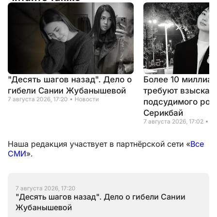
"Десять шагов назад". Дело о
Более 10 миллиар
гибели Сании Жубанышевой
требуют взыскать
7 августа 2026, 17:20
Новости
подсудимого род
Серикбай
7 августа 2026, 17:02
Н
Наша редакция участвует в партнёрской сети «
Все
СМИ
».
7 августа 2026, 17:20
"Десять шагов назад". Дело о гибели Сании
Жубанышевой