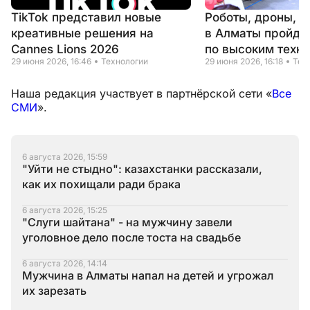
TikTok представил новые
Роботы, дроны, н
креативные решения на
в Алматы пройде
Cannes Lions 2026
по высоким техн
29 июня 2026, 16:46
Технологии
29 июня 2026, 16:18
Тех
Наша редакция участвует в партнёрской сети «
Все
СМИ
».
6 августа 2026, 15:59
"Уйти не стыдно": казахстанки рассказали,
как их похищали ради брака
6 августа 2026, 15:25
"Слуги шайтана" - на мужчину завели
уголовное дело после тоста на свадьбе
6 августа 2026, 14:14
Мужчина в Алматы напал на детей и угрожал
их зарезать