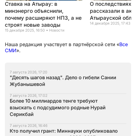
Ставка на Атырау: в
О последствиях 
минэнерго объяснили,
рассказали в аки
почему расширяют НПЗ, а не
Атырауской обла
14 декабря 2025, 17:43
строят новые заводы
15 декабря 2025, 16:50
Новости
Наша редакция участвует в партнёрской сети «
Все
СМИ
».
7 августа 2026, 17:20
"Десять шагов назад". Дело о гибели Сании
Жубанышевой
7 августа 2026, 17:02
Более 10 миллиардов тенге требуют
взыскать с подсудимого родные Нурай
Серикбай
7 августа 2026, 16:46
Кто получил грант: Миннауки опубликовало