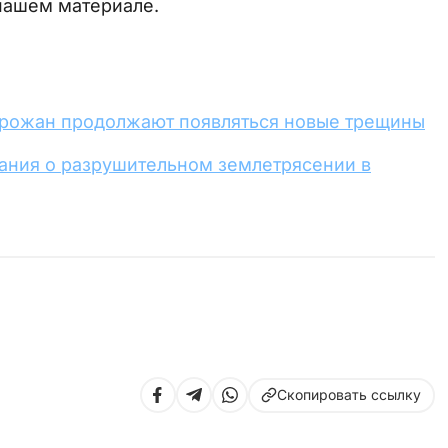
нашем материале.
орожан продолжают появляться новые трещины
зания о разрушительном землетрясении в
Скопировать ссылку