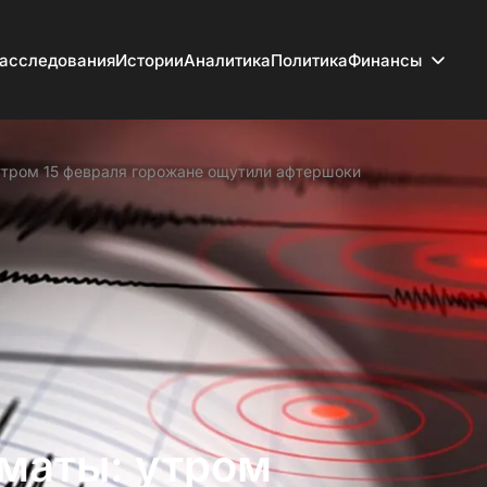
асследования
Истории
Аналитика
Политика
Финансы
утром 15 февраля горожане ощутили афтершоки
маты: утром