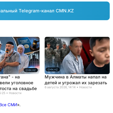
иальный Telegram-канал CMN.KZ
ана" - на
Мужчина в Алматы напал на
вели уголовное
детей и угрожал их зарезать
6 августа 2026, 14:14
Новости
тоста на свадьбе
5:25
Новости
Все СМИ
».