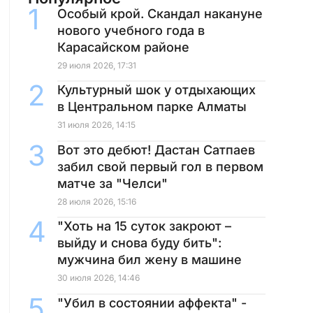
Особый крой. Скандал накануне
нового учебного года в
Карасайском районе
29 июля 2026, 17:31
Культурный шок у отдыхающих
в Центральном парке Алматы
31 июля 2026, 14:15
Вот это дебют! Дастан Сатпаев
забил свой первый гол в первом
матче за "Челси"
28 июля 2026, 15:16
"Хоть на 15 суток закроют –
выйду и снова буду бить":
мужчина бил жену в машине
30 июля 2026, 14:46
"Убил в состоянии аффекта" -