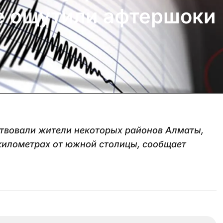
е ощутили афтершоки
ствовали жители некоторых районов Алматы,
 километрах от южной столицы, сообщает