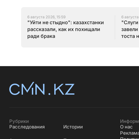
6 августа 2026, 15:59
6 августа
"Уйти не стыдно": казахстанки
"Слуги
рассказали, как их похищали
завели
ради брака
тоста 
Рубрики
Информ
Расследования
Истории
О нас
Реклам