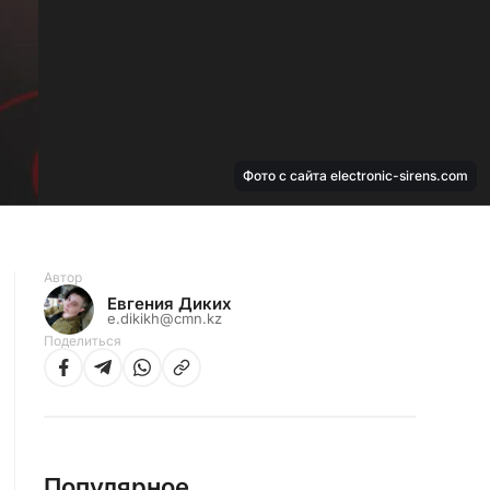
Фото с сайта electronic-sirens.com
Автор
Евгения Диких
e.dikikh@cmn.kz
Поделиться
Популярное