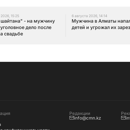
 2026, 15:25
6 августа 2026, 14:14
 шайтана" - на мужчину
Мужчина в Алматы напал
 уголовное дело после
детей и угрожал их заре
на свадьбе
ация
Редакции
Рек
info@cmn.kz
i
а