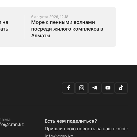
6 августа 2026, 12:18
 на
Море с пенными волнами
зать
посреди жилого комплекса в
Алматы
лама
Есть чем поделиться?
nfo@cmn.kz
Пришли свою новость на наш e-mail:
info@cmn.kz