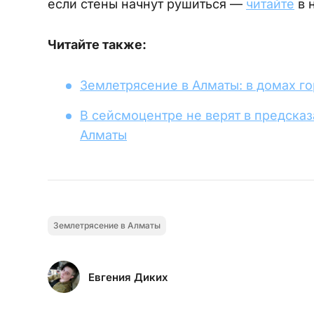
если стены начнут рушиться —
читайте
в 
Читайте также:
Землетрясение в Алматы: в домах г
В сейсмоцентре не верят в предска
Алматы
Землетрясение в Алматы
Евгения Диких