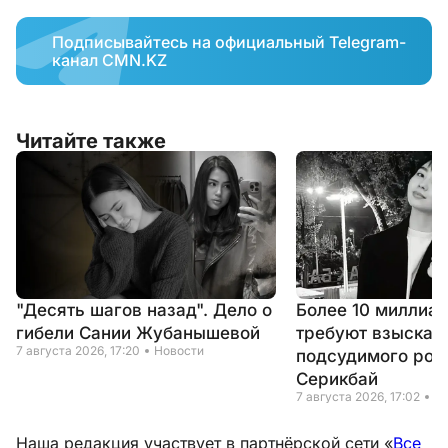
Подписывайтесь на официальный Telegram-
канал CMN.KZ
Читайте также
"Десять шагов назад". Дело о
Более 10 миллиар
гибели Сании Жубанышевой
требуют взыскать
7 августа 2026, 17:20
Новости
подсудимого род
Серикбай
7 августа 2026, 17:02
Н
Наша редакция участвует в партнёрской сети «
Все