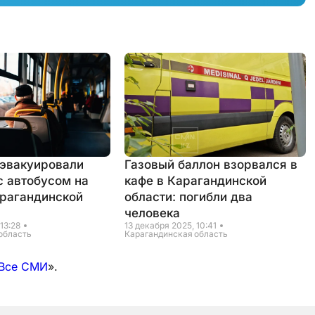
 эвакуировали
Газовый баллон взорвался в
с автобусом на
кафе в Карагандинской
арагандинской
области: погибли два
человека
13:28
13 декабря 2025, 10:41
область
Карагандинская область
Все СМИ
».