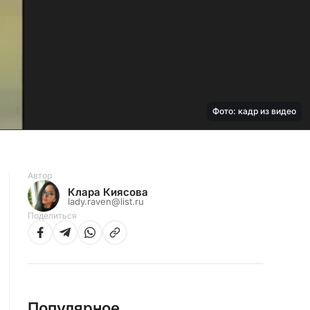
Фото: кадр из видео
Автор
Клара Киясова
lady.raven@list.ru
Поделиться
Популярное