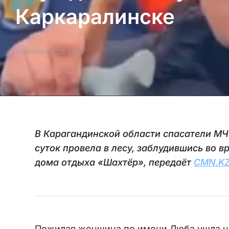
Каркаралинске
3 сентября 2025, 17:55
В Карагандинской области спасатели М
суток провела в лесу, заблудившись во 
дома отдыха «Шахтёр», передаёт
CMN.K
Пожилая женщина по имени Люба ушла на 