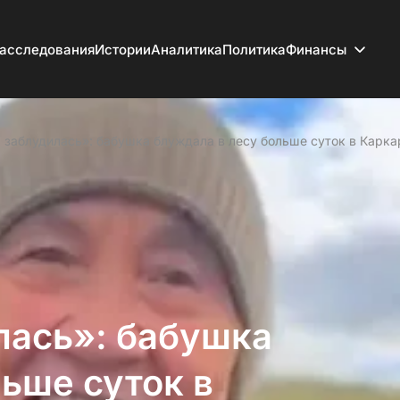
асследования
Истории
Аналитика
Политика
Финансы
 заблудилась»: бабушка блуждала в лесу больше суток в Карк
лась»: бабушка
ьше суток в