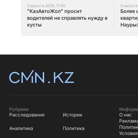
5 августа 2026, 17:00
5 августа
"КазАвтоЖол" просит
Более 
водителей не справлять нужду в
кварти
кусты
Наурыз
конца 
Рубрики
Информ
Расследования
Истории
О нас
Реклам
Политик
Аналитика
Политика
Условия