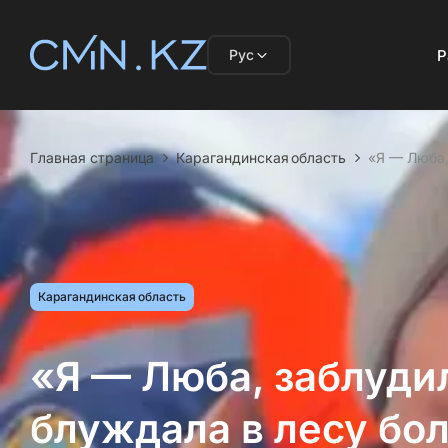
Рус
Р
Главная страница
Карагандинская область
«Я — Люба,
Карагандинская область
«Я — Люба, заблуди
блуждала в лесу бол