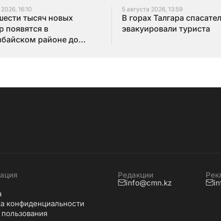
 2026, 16:10
5 августа 2026, 13:59
шести тысяч новых
В горах Талгара спасате
р появятся в
эвакуировали туриста
байском районе до
года
ация
Редакции
Рек
info@cmn.kz
i
а
а конфиденциальности
 пользования