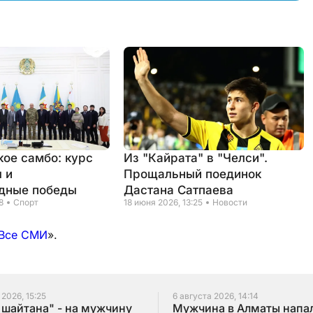
кое самбо: курс
Из "Кайрата" в "Челси".
 и
Прощальный поединок
дные победы
Дастана Сатпаева
8
Спорт
18 июня 2026, 13:25
Новости
Все СМИ
».
 2026, 15:25
6 августа 2026, 14:14
 шайтана" - на мужчину
Мужчина в Алматы напал