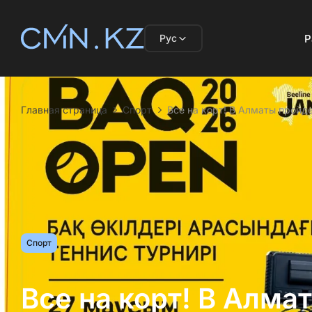
Рус
Р
Главная страница
Спорт
Все на корт! В Алматы прой
Спорт
Все на корт! В Алма