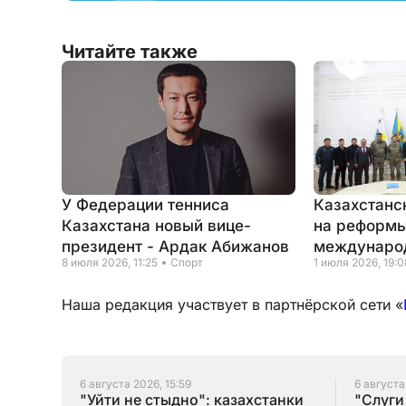
Читайте также
У Федерации тенниса
Казахстанс
Казахстана новый вице-
на реформы
президент - Ардак Абижанов
междунаро
8 июля 2026, 11:25
Спорт
1 июля 2026, 19:0
Наша редакция участвует в партнёрской сети «
6 августа 2026, 15:59
6 августа
"Уйти не стыдно": казахстанки
"Слуги