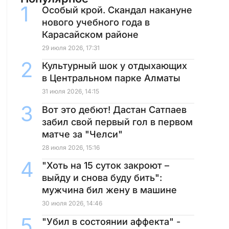
Особый крой. Скандал накануне
нового учебного года в
Карасайском районе
29 июля 2026, 17:31
Культурный шок у отдыхающих
в Центральном парке Алматы
31 июля 2026, 14:15
Вот это дебют! Дастан Сатпаев
забил свой первый гол в первом
матче за "Челси"
28 июля 2026, 15:16
"Хоть на 15 суток закроют –
выйду и снова буду бить":
мужчина бил жену в машине
30 июля 2026, 14:46
"Убил в состоянии аффекта" -