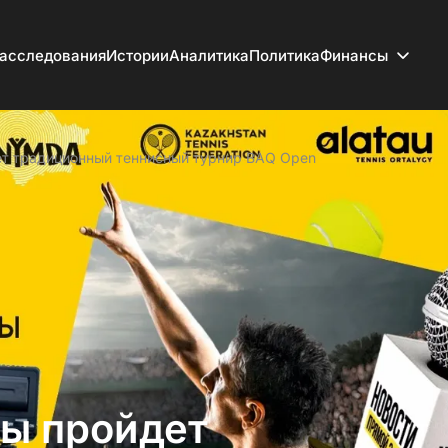
асследования
Истории
Аналитика
Политика
Финансы
дет традиционный теннисный турнир BAQ Open
ты пройдет