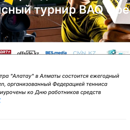
исный турнир BAQ Ope
нтра "Алатау" в Алматы состоится ежегодный
en, организованный Федерацией тенниса
риурочены ко Дню работников средств
Z