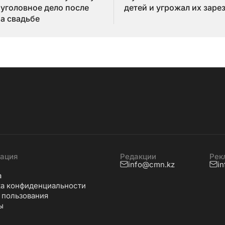
 уголовное дело после
детей и угрожал их заре
на свадьбе
ация
Редакции
Рек
info@cmn.kz
i
а
а конфиденциальности
 пользования
ы