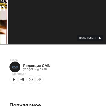
n
Фото: BAQOPEN
Автор
Редакция CMN
yeager12@bk.ru
Поделиться
Популярное