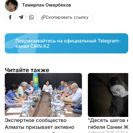
Тамирлан Омарбеков
Скопировать ссылку
Подписывайтесь на официальный Telegram-
канал CMN.KZ
Читайте также
Экспертное сообщество
"Десять шагов на
Алматы призывает активно
гибели Сании Ж
7 августа 2026, 17:20
Н