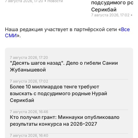
7 августа 2026, 17:20
Новости
подсудимого род
Серикбай
7 августа 2026, 17:02
Н
Наша редакция участвует в партнёрской сети «
Все
СМИ
».
7 августа 2026, 17:20
"Десять шагов назад". Дело о гибели Сании
Жубанышевой
7 августа 2026, 17:02
Более 10 миллиардов тенге требуют
взыскать с подсудимого родные Нурай
Серикбай
7 августа 2026, 16:46
Кто получил грант: Миннауки опубликовало
результаты конкурса на 2026–2027
7 августа 2026, 16:40